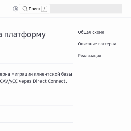
Поиск
/
форму Облако VMware
Мигр...
Миграция виртуального частного облака на пл
а платформу
Общая схема
Описание паттерна
Реализация
ерна миграции клиентской базы
vCAV
/
vCC
через Direct Connect.