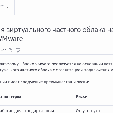
орма
Архи...
Архитектурные шаблоны
Миграция
Миграция
Мигр...
Миграция на плат
я виртуального частного облака н
VMware
зна?
латформу Облако VMware реализуется на основании патт
туального частного облака с организацией подключения
ции имеет следующие преимущества и риски:
а паттерна
Риски
аботан для стандартизации
Отсутствуют