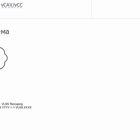
я
vCAV
/
vCC
ема