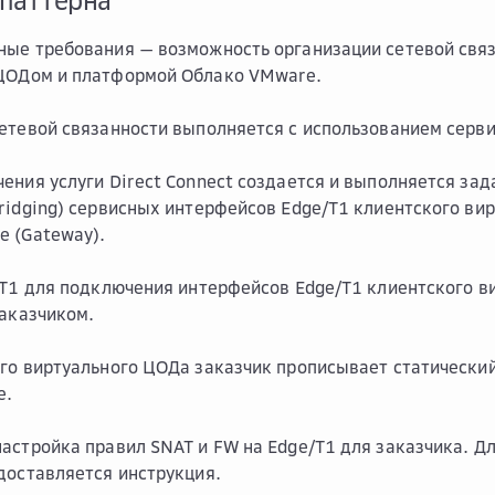
 паттерна
ные требования — возможность организации сетевой свя
ЦОДом и платформой Облако VMware.
етевой связанности выполняется с использованием сервис
ения услуги Direct Connect создается и выполняется зад
ridging) сервисных интерфейсов Edge/T1 клиентского ви
 (Gateway).
/T1 для подключения интерфейсов Edge/T1 клиентского 
заказчиком.
го виртуального ЦОДа заказчик прописывает статический
е.
астройка правил SNAT и FW на Edge/T1 для заказчика. Д
доставляется инструкция.