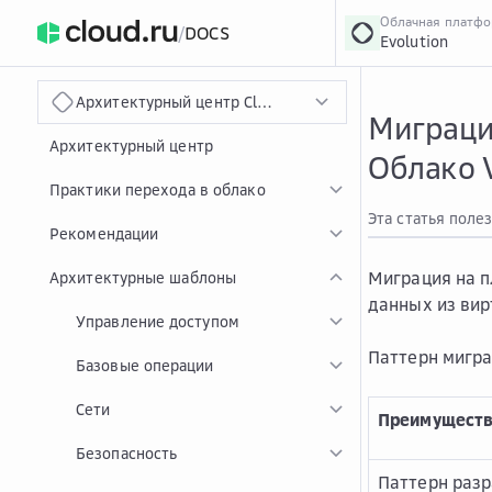
Облачная платф
/
DOCS
Evolution
›
Главная
Главная
...
Архитектурный центр Cloud.ru
Миграци
Архитектурный центр
Облако 
Практики перехода в облако
Эта статья поле
Рекомендации
Миграция на п
Архитектурные шаблоны
данных из вир
Управление доступом
Паттерн мигра
Базовые операции
Сети
Преимуществ
Безопасность
Паттерн разр