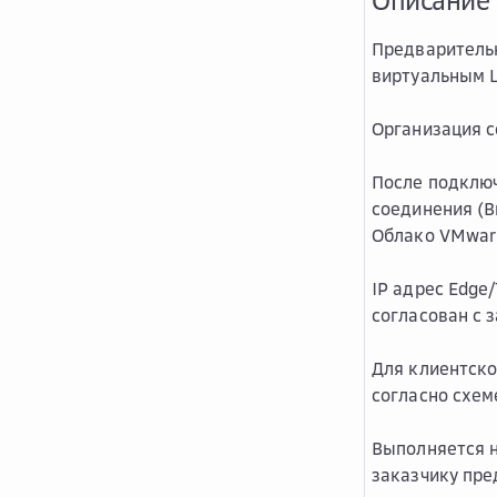
Описание
Предваритель
виртуальным 
Организация с
После подключ
соединения (B
Облако VMware
IP адрес Edge
согласован с 
Для клиентско
согласно схем
Выполняется н
заказчику пре