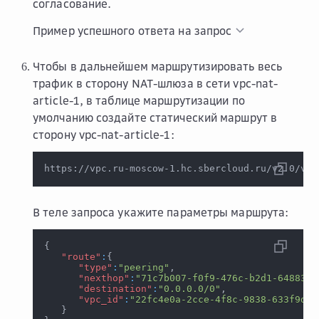
согласование.
Пример успешного ответа на запрос
Чтобы в дальнейшем маршрутизировать весь
трафик в сторону NAT-шлюза в сети vpc-nat-
article-1, в таблице маршрутизации по
умолчанию создайте статический маршрут в
сторону vpc-nat-article-1:
https://vpc.ru-moscow-1.hc.sbercloud.ru/v2.0/vpc
В теле запроса укажите параметры маршрута:
{
"route"
:
{
"type"
:
"peering"
,
"nexthop"
:
"71c7b007-f0f9-476c-b2d1-6488306
"destination"
:
"0.0.0.0/0"
,
"vpc_id"
:
"22fc4e0a-2cce-4f8c-9838-633f9da5
}