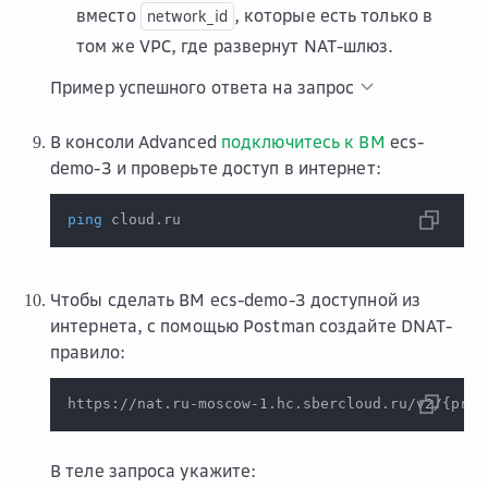
вместо
, которые есть только в
network_id
том же VPC, где развернут NAT-шлюз.
Пример успешного ответа на запрос
В консоли Advanced
подключитесь к ВМ
ecs-
demo-3 и проверьте доступ в интернет:
ping
 cloud.ru
Чтобы сделать ВМ ecs-demo-3 доступной из
интернета, с помощью Postman создайте DNAT-
правило:
https://nat.ru-moscow-1.hc.sbercloud.ru/v2/
{
proj
В теле запроса укажите: