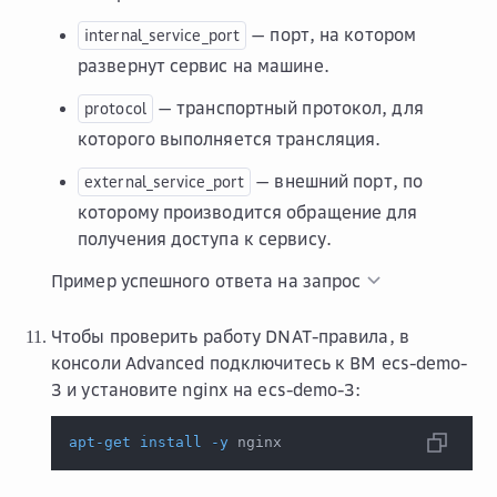
— порт, на котором
internal_service_port
развернут сервис на машине.
— транспортный протокол, для
protocol
которого выполняется трансляция.
— внешний порт, по
external_service_port
которому производится обращение для
получения доступа к сервису.
Пример успешного ответа на запрос
Чтобы проверить работу DNAT-правила, в
консоли Advanced подключитесь к ВМ ecs-demo-
3 и установите nginx на ecs-demo-3:
apt-get
install
-y
 nginx