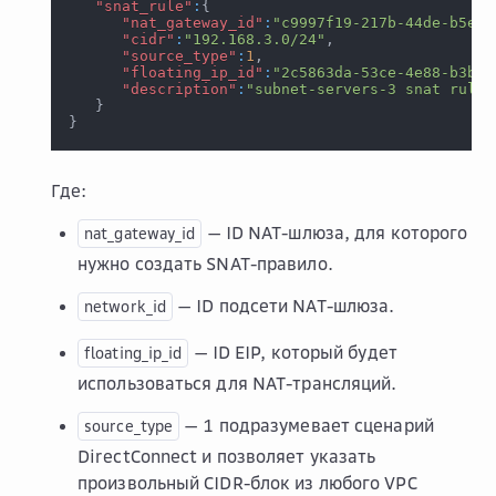
"snat_rule"
:
{
"nat_gateway_id"
:
"c9997f19-217b-44de-b5e2-
"cidr"
:
"192.168.3.0/24"
,
"source_type"
:
1
,
"floating_ip_id"
:
"2c5863da-53ce-4e88-b3b1-
"description"
:
"subnet-servers-3 snat rule"
}
}
Где:
— ID NAT-шлюза, для которого
nat_gateway_id
нужно создать SNAT-правило.
— ID подсети NAT-шлюза.
network_id
— ID EIP, который будет
floating_ip_id
использоваться для NAT-трансляций.
— 1 подразумевает сценарий
source_type
DirectConnect и позволяет указать
произвольный CIDR-блок из любого VPC