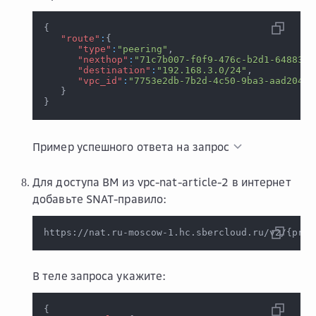
{
"route"
:
{
"type"
:
"peering"
,
"nexthop"
:
"71c7b007-f0f9-476c-b2d1-6488306
"destination"
:
"192.168.3.0/24"
,
"vpc_id"
:
"7753e2db-7b2d-4c50-9ba3-aad20441
}
}
Пример успешного ответа на запрос
Для доступа ВМ из vpc-nat-article-2 в интернет
добавьте SNAT-правило:
https://nat.ru-moscow-1.hc.sbercloud.ru/v2/
{
proj
В теле запроса укажите:
{