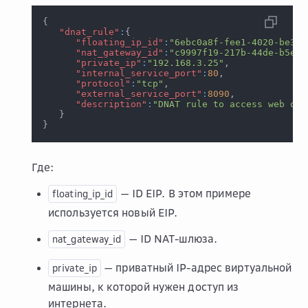
{
"dnat_rule"
:
{
"floating_ip_id"
:
"6ebc0a8f-fee1-4020-be34-
"nat_gateway_id"
:
"c9997f19-217b-44de-b5e2-
"private_ip"
:
"192.168.3.25"
,
"internal_service_port"
:
80
,
"protocol"
:
"tcp"
,
"external_service_port"
:
8090
,
"description"
:
"DNAT rule to access web on 
}
}
Где:
— ID EIP. В этом примере
floating_ip_id
используется новый EIP.
— ID NAT-шлюза.
nat_gateway_id
— приватный IP-адрес виртуальной
private_ip
машины, к которой нужен доступ из
интернета.