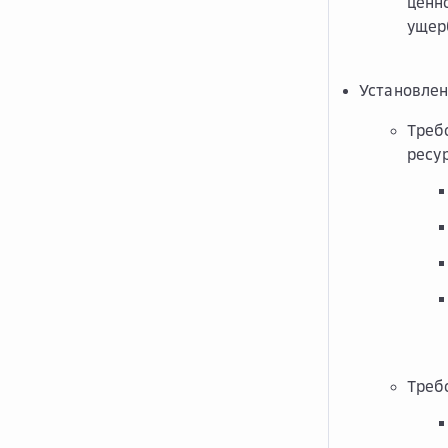
ценн
ущер
Установлен
Треб
ресу
Треб