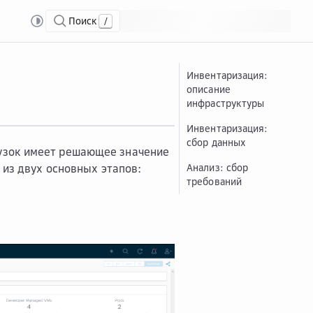
Поиск
/
are
Подг...
Подготовка перехода на платформу Облако VMware
Оцен...
Оценка 
Инвентаризация:
описание
инфраструктуры
Инвентаризация:
сбор данных
узок имеет решающее значение
 из двух основных этапов:
Анализ: сбор
требований