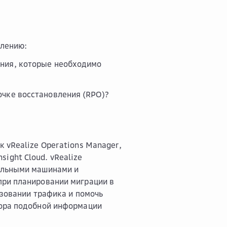
влению:
ения, которые необходимо
очке восстановления (RPO)?
 vRealize Operations Manager,
nsight Cloud. vRealize
альными машинами и
при планировании миграции в
ьзовании трафика и помочь
бора подобной информации