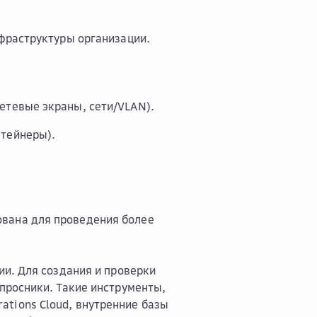
фраструктуры организации.
етевые экраны, сети/VLAN).
нтейнеры).
ована для проведения более
и. Для создания и проверки
просники. Такие инструменты,
erations Cloud, внутренние базы