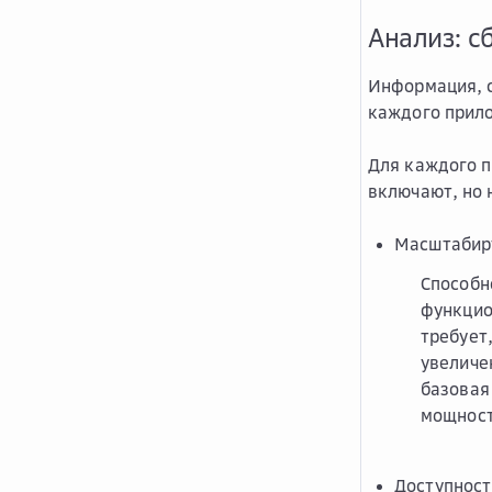
Анализ: с
Информация, с
каждого прил
Для каждого п
включают, но 
Масштабир
Способн
функцио
требует
увеличе
базовая
мощност
Доступност