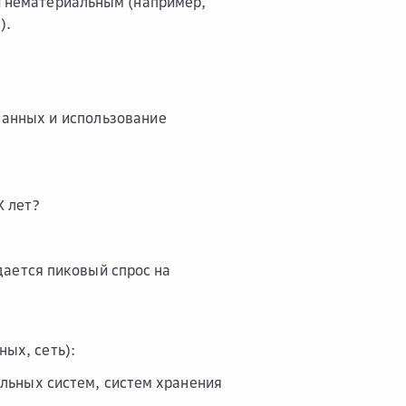
и нематериальным (например,
).
данных и использование
X лет?
дается пиковый спрос на
ых, сеть):
льных систем, систем хранения