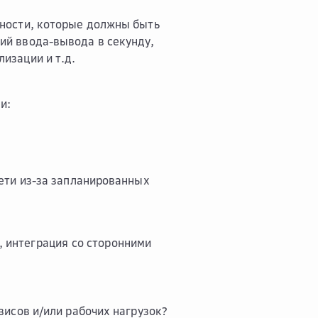
ности, которые должны быть
ий ввода-вывода в секунду,
изации и т.д.
и:
ети из-за запланированных
, интеграция со сторонними
висов и/или рабочих нагрузок?