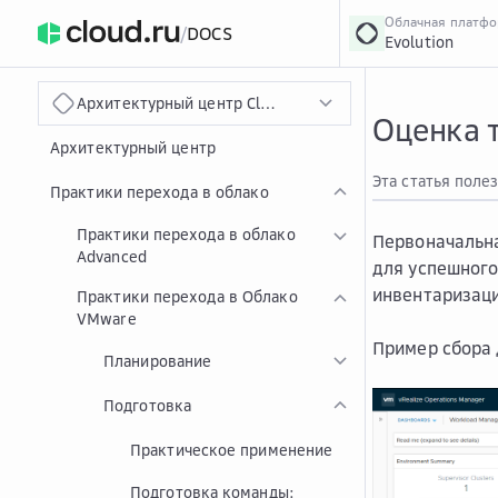
Облачная платф
/
DOCS
Evolution
›
Главная
Главная
...
Архитектурный центр Cloud.ru
Оценка 
Архитектурный центр
Эта статья поле
Практики перехода в облако
Практики перехода в облако
Первоначальн
Advanced
для успешного
инвентаризаци
Практики перехода в Облако
VMware
Пример сбора 
Планирование
Подготовка
Практическое применение
Подготовка команды: