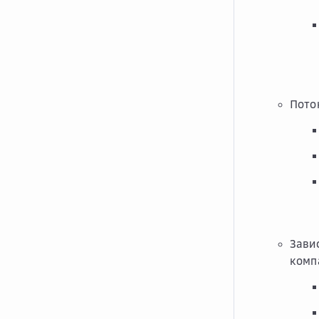
Пото
Зави
комп