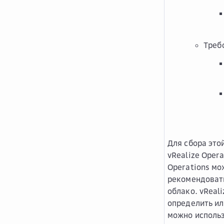
Треб
Для сбора это
vRealize Opera
Operations мо
рекомендовать
облако. vReal
определить ил
можно использ