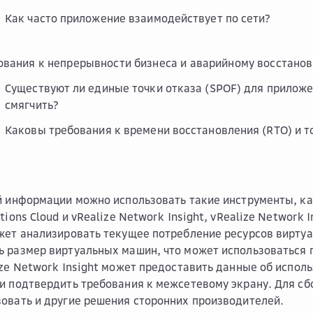
Как часто приложение взаимодействует по сети?
ования к непрерывности бизнеса и аварийному восстано
Существуют ли единые точки отказа (SPOF) для прилож
смягчить?
Каковы требования к времени восстановления (RTO) и т
й информации можно использовать такие инструменты, как
tions Cloud и vRealize Network Insight, vRealize Network I
жет анализировать текущее потребление ресурсов вирту
 размер виртуальных машин, что может использоваться 
ize Network Insight может предоставить данные об испол
и подтвердить требования к межсетевому экрану. Для с
овать и другие решения сторонних производителей.