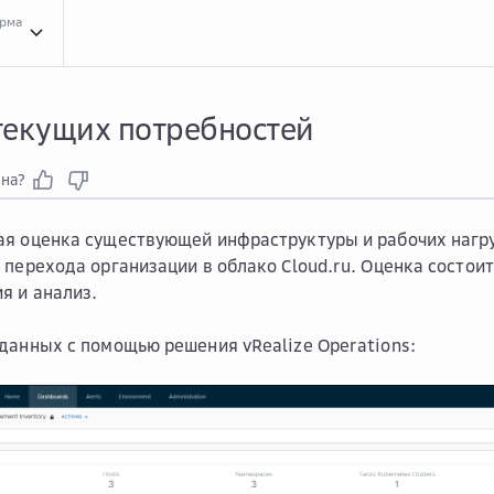
орма
Прак...
Практики перехода в облако
Прак...
Практики перехода в Облако VMw
текущих потребностей
зна?
ая оценка существующей инфраструктуры и рабочих нагр
 перехода организации в облако Cloud.ru. Оценка состоит
я и анализ.
данных с помощью решения vRealize Operations: