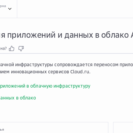
орма
Прак...
Практики перехода в облако
Прак...
Практики перехода в облако Adva
я приложений и данных в облако 
зна?
ачной инфраструктуры сопровождается переносом прило
ием инновационных сервисов Cloud.ru.
риложений в облачную инфраструктуру
анных в облако
тья