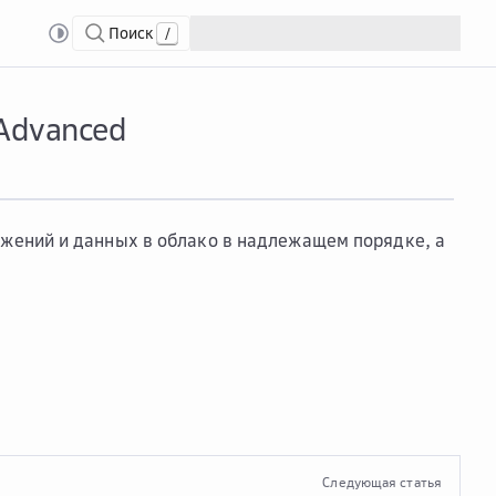
Поиск
/
nced
Мигр...
Миграция приложений и данных в облако Advanced
Advanced
жений и данных в облако в надлежащем порядке, а
Следующая статья