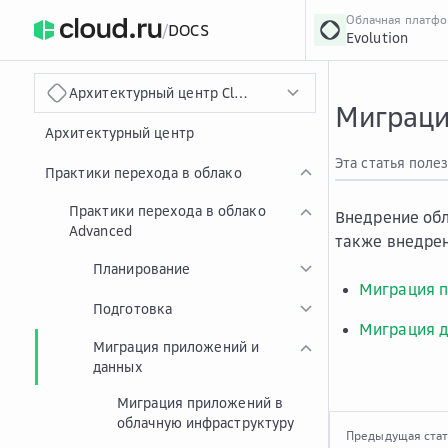
Облачная платф
/
DOCS
Evolution
›
Главная
Главная
...
Архитектурный центр Cloud.ru
Миграци
Архитектурный центр
Эта статья поле
Практики перехода в облако
Практики перехода в облако
Внедрение обл
Advanced
также внедрен
Планирование
Миграция п
Подготовка
Миграция д
Миграция приложений и
данных
Миграция приложений в
облачную инфраструктуру
Предыдущая ста