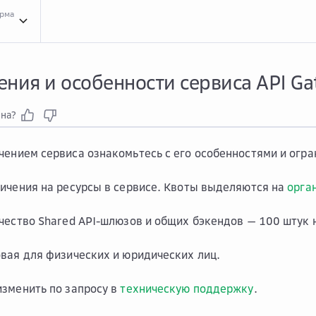
орма
API ...
API Gateway
Огра...
Ограничения и особенности сервиса API Gateway
ния и особенности сервиса API G
зна?
ением сервиса ознакомьтесь с его особенностями и огра
ичения на ресурсы в сервисе. Квоты выделяются на
орга
чество Shared API-шлюзов и общих бэкендов — 100 штук 
вая для физических и юридических лиц.
зменить по запросу в
техническую поддержку
.