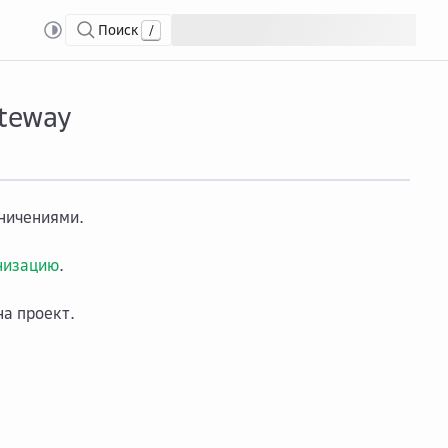
Поиск
/
ateway
ничениями.
низацию
.
на проект.