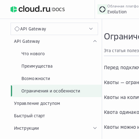
Облачная платф
/
DOCS
Evolution
›
Главная
Главная
...
API Gateway
Ограниче
API Gateway
Эта статья поле
Что нового
Преимущества
Перед подключ
Возможности
Квоты — огран
Ограничения и особенности
Квоты на коли
Управление доступом
Квота одинако
Быстрый старт
Квоты можно и
Инструкции