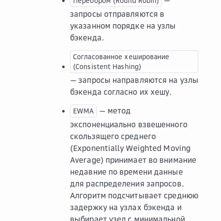
—
Перебором
(Round
Robin)
запросы отправляются в
указанном порядке на узлы
бэкенда.
Согласованное
хеширование
(Consistent
Hashing)
— запросы направляются на узлы
бэкенда согласно их хешу.
— метод
EWMA
экспоненциально взвешенного
скользящего среднего
(Exponentially Weighted Moving
Average) принимает во внимание
недавние по времени данные
для распределения запросов.
Алгоритм подсчитывает среднюю
задержку на узлах бэкенда и
выбирает узел с минимальной