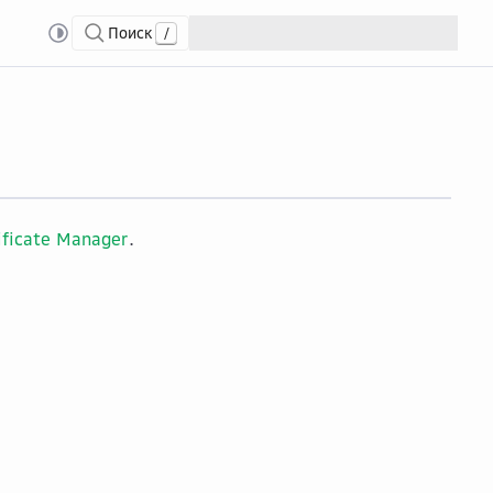
Поиск
/
авлять доменами
Созд...
Создать пользовательский домен
ificate Manager
.