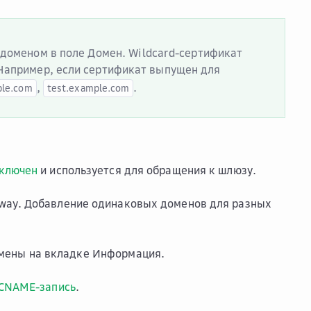
 доменом в поле
Домен
. Wildcard-сертификат
Например, если сертификат выпущен для
,
.
ple.com
test.example.com
ключен
и используется для обращения к шлюзу.
eway. Добавление одинаковых доменов для разных
мены
на вкладке
Информация
.
 CNAME-запись
.