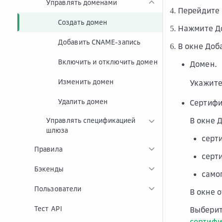
Управлять доменами
Перейдите 
Создать домен
Нажмите
Д
Добавить CNAME-запись
В окне
Доб
Включить и отключить домен
Домен
.
Изменить домен
Укажите
Удалить домен
Сертифик
В окне
Д
Управлять спецификацией
шлюза
серт
Правила
серти
Бэкенды
само
Пользователи
В окне 
Тест API
Выберит
сертифи