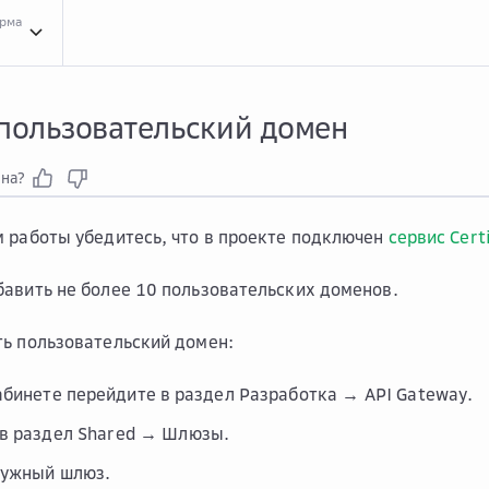
орма
Инст...
Инструкции по Shared API Gateway
Шлюз...
Шлюз Shared API
Упра...
Упр
 пользовательский домен
зна?
 работы убедитесь, что в проекте подключен
сервис Cert
авить не более 10 пользовательских доменов.
ь пользовательский домен:
абинете перейдите в раздел
Разработка → API Gateway
.
в раздел
Shared → Шлюзы
.
нужный шлюз.