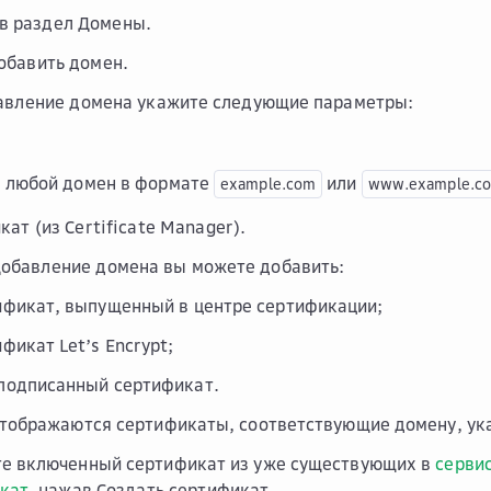
в раздел
Домены
.
обавить домен
.
авление домена
укажите следующие параметры:
 любой домен в формате
или
example.com
www.example.c
ат (из Certificate Manager)
.
обавление домена
вы можете добавить:
ификат, выпущенный в центре сертификации;
фикат Let’s Encrypt;
подписанный сертификат.
отображаются сертификаты, соответствующие домену, ук
е включенный сертификат из уже существующих в
сервис
кат
, нажав
Создать сертификат
.