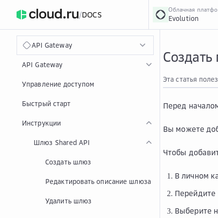
Облачная платф
/
DOCS
Evolution
›
Главная
Главная
...
API Gateway
Создать
API Gateway
Эта статья поле
Управление доступом
Быстрый старт
Перед началом
Инструкции
Вы можете доб
Шлюз Shared API
Чтобы добавит
Создать шлюз
В личном к
Редактировать описание шлюза
Перейдите 
Удалить шлюз
Выберите 