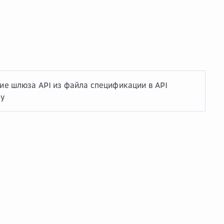
ие шлюза API из файла спецификации в API
ay