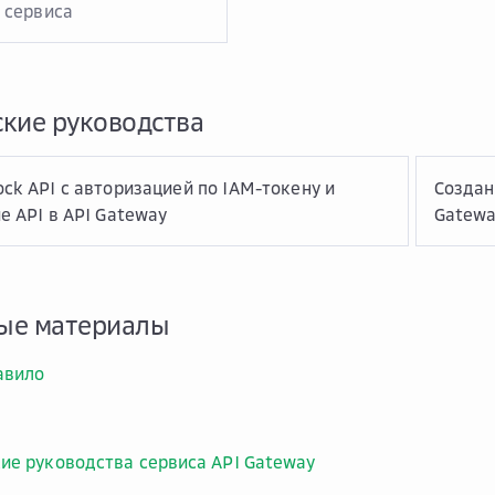
 сервиса
кие руководства
ck API с авторизацией по IAM-токену и
Создан
е API в API Gateway
Gatew
ые материалы
авило
ие руководства сервиса API Gateway