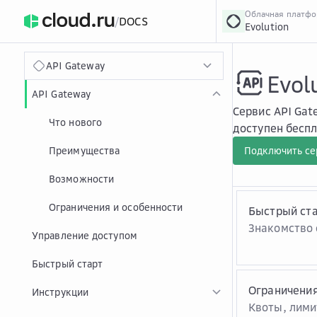
Облачная платф
/
DOCS
Evolution
›
Главная
Главная
...
API Gateway
Evol
API Gateway
Сервис API Gat
Что нового
доступен беспл
Преимущества
Подключить се
Возможности
Ограничения и особенности
Быстрый ст
Знакомство 
Управление доступом
Быстрый старт
Ограничения
Инструкции
Квоты, лими