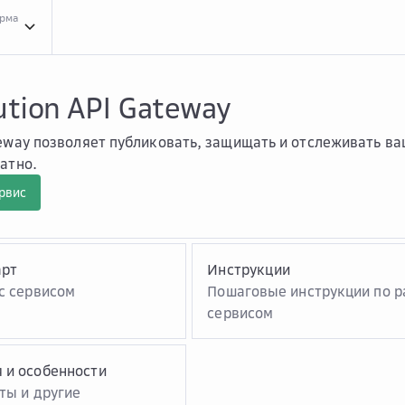
орма
API ...
API Gateway
ution API Gateway
eway позволяет публиковать, защищать и отслеживать ва
атно.
рвис
арт
Инструкции
с сервисом
Пошаговые инструкции по р
сервисом
 и особенности
ты и другие