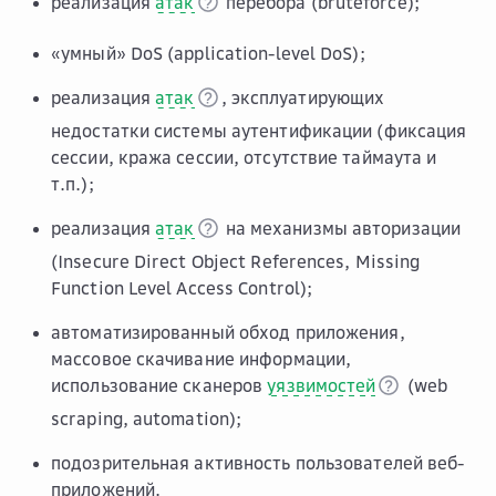
реализация
атак
перебора (bruteforce);
«умный» DoS (application-level DoS);
реализация
атак
, эксплуатирующих
недостатки системы аутентификации (фиксация
сессии, кража сессии, отсутствие таймаута и
т.п.);
реализация
атак
на механизмы авторизации
(Insecure Direct Object References, Missing
Function Level Access Control);
автоматизированный обход приложения,
массовое скачивание информации,
использование сканеров
уязвимостей
(web
scraping, automation);
подозрительная активность пользователей вeб-
приложений.