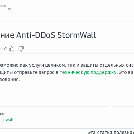
орма
Инст...
Инструкции для сервиса Anti-DDoS StormWall
Откл...
Отключение Anti
ние Anti-DDoS StormWall
зна?
зможно как услуги целиком, так и защиты отдельных сис
щиты отправьте запрос в
техническую поддержку
. Это в
зования.
тья
irewall
Эта статья полезна