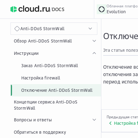
Облачная платф
/
DOCS
Evolution
›
Главная
Главная
...
Anti-DDoS StormWall
Отключе
Обзор Anti-DDoS StormWall
Эта статья поле
Инструкции
Заказ Anti-DDoS StormWall
Отключение во
отключения за
Настройка firewall
период исполь
Отключение Anti-DDoS StormWall
Концепции сервиса Anti-DDoS
StormWall
Предыдущая ста
Вопросы и ответы
Настройка f
Обратиться в поддержку