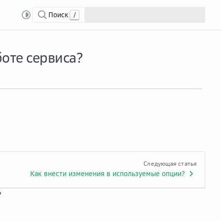
Поиск
/
 статистику и отчетность о работе сервиса?
боте сервиса?
Следующая статья
Как внести изменения в используемые опции?
?