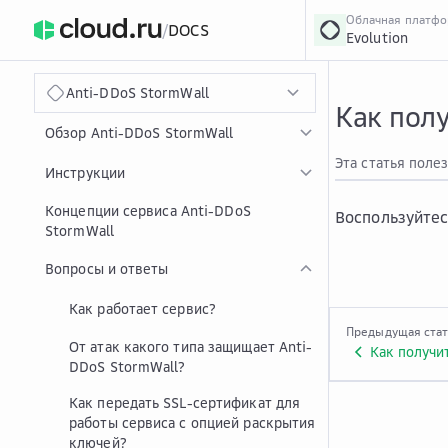
Облачная платф
/
DOCS
Evolution
›
Главная
Главная
...
Anti-DDoS StormWall
Как полу
Обзор Anti-DDoS StormWall
Эта статья поле
Инструкции
Концепции сервиса Anti-DDoS
Воспользуйте
StormWall
Вопросы и ответы
Как работает сервис?
Предыдущая ста
От атак какого типа защищает Anti-
Как получи
DDoS StormWall?
Как передать SSL-сертификат для
работы сервиса с опцией раскрытия
ключей?