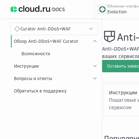
Облачная платф
/
DOCS
Evolution
›
Главная
Главная
...
Curator Anti-DDoS+WAF
Anti
Обзор Anti-DDoS+WAF Curator
Anti-DDoS+WAF
Возможности
ваших сервисо
Инструкции
Оставить заявк
Вопросы и ответы
Обратиться в поддержку
Инструкции
Пошаговые и
сервисом
Популярн