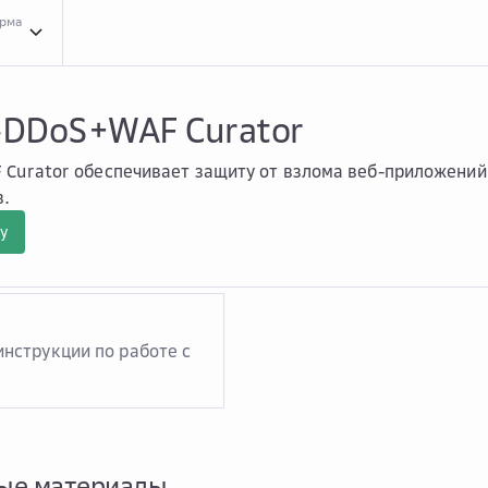
орма
Обзо...
Обзор Anti-DDoS+WAF Curator
-DDoS+WAF Curator
 Curator обеспечивает защиту от взлома веб-приложений
в.
у
нструкции по работе с
ые материалы