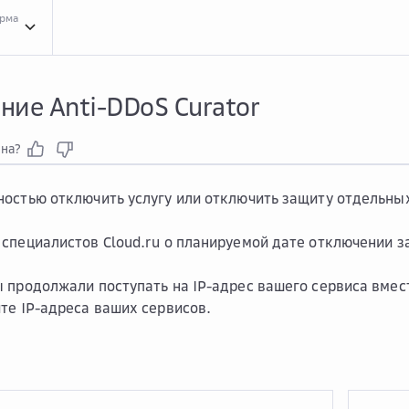
орма
Инст...
Инструкции для сервиса Curator Anti-DDoS
Откл...
Отключение Anti-DD
ние Anti-DDoS Curator
зна?
остью отключить услугу или отключить защиту отдельны
специалистов Cloud.ru о планируемой дате отключении за
 продолжали поступать на IP-адрес вашего сервиса вместо
те IP-адреса ваших сервисов.