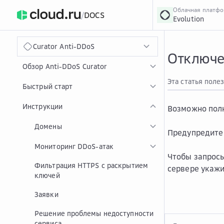
Облачная платф
/
DOCS
Evolution
›
Главная
Главная
...
Curator Anti-DDoS
Отключе
Обзор Anti-DDoS Curator
Эта статья поле
Быстрый старт
Инструкции
Возможно полн
Домены
Предупредите 
Мониторинг DDoS-атак
Чтобы запросы
Фильтрация HTTPS с раскрытием
сервере укажи
ключей
Заявки
Решение проблемы недоступности
сервиса