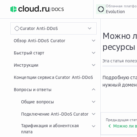
Облачная платф
/
DOCS
Evolution
›
Главная
Главная
...
Curator Anti-DDoS
Можно л
Обзор Anti-DDoS Curator
ресурсы
Быстрый старт
Эта статья поле
Инструкции
Подробную ста
Концепции сервиса Curator Anti-DDoS
нужный домен
Вопросы и ответы
Общие вопросы
Подключение Anti-DDoS Curator
Предыдущая ста
Тарификация и абонентская
плата