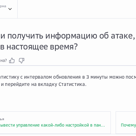
орма
Вопр...
Вопросы и ответы
Личн...
Личный кабинет Curator
Можн...
Можно ли по
и получить информацию об атаке,
 в настоящее время?
зна?
тистику c интервалом обновления в 3 минуты можно пос
 и перейдите на вкладку
Статистика
.
тья
Можно ли вывести управление какой-либо настройкой в панель управления в личном кабинете Curator?