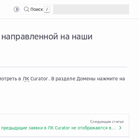
Поиск
/
лучить информацию об атаке, направленной на наши ресурсы в настоящее 
 направленной на наши
мотреть в
ЛК
Curator. В разделе
Домены
нажмите на
Следующая статья
Почему предыдущие заявки в ЛК Curator не отображаются в списке заявок?