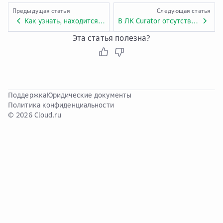
Предыдущая статья
Следующая статья
Как узнать, находится ли IP-адрес посетителя сайта в черном списке?
В ЛК Curator отсутствует статистика по трафику защищаемого сайта за определенный период. Был ли доступен наш сайт в этот промежуток времени?
Эта статья полезна?
Поддержка
Юридические документы
Политика конфиденциальности
© 2026 Cloud.ru