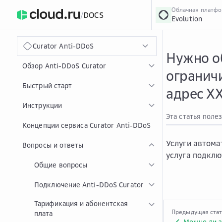
Облачная платф
/
DOCS
Evolution
›
Главная
Главная
...
Curator Anti-DDoS
Нужно о
Обзор Anti-DDoS Curator
ограничи
Быстрый старт
адрес X
Инструкции
Эта статья поле
Концепции сервиса Curator Anti-DDoS
Услуги автом
Вопросы и ответы
услуга подклю
Общие вопросы
Подключение Anti-DDoS Curator
Тарификация и абонентская
Предыдущая ста
плата