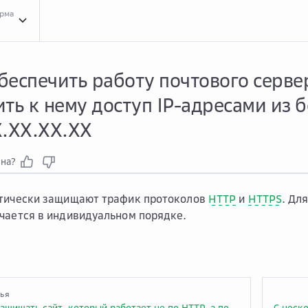
орма
Вопр...
Вопросы и ответы
Филь...
Фильтрующая сеть Curator
Нужн...
Нужно обе
беспечить работу почтового серве
ть к нему доступ IP-адресами из 
X.XX.XX.XX
зна?
атически защищают трафик протоколов
HTTP
и
HTTPS
. Дл
чается в индивидуальном порядке.
тья
Можно ли защищать сайт, который работает не по HTTP, а по другому прикладному протоколу, основанному на TCP?