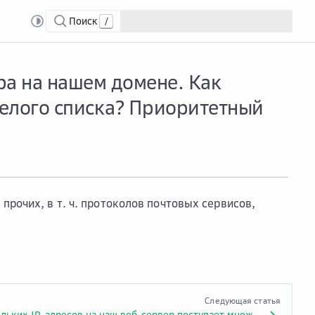
Поиск
/
спечить работу почтового сервера на нашем домене. Как ограничить к нему
ра на нашем домене. Как
белого списка? Приоритетный
я прочих, в т. ч. протоколов почтовых сервисов,
Следующая статья
С нескольких IP-адресов на наш веб-сервер поступает множество запросов. Может ли это быть атакой?