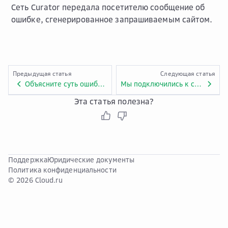
Сеть Curator передала посетителю сообщение об
ошибке, сгенерированное запрашиваемым сайтом.
Предыдущая статья
Следующая статья
Объясните суть ошибки HTTP CURATOR 502 подробнее
Мы подключились к сети Curator, DNS перестроился, после чего при попытке доступа к сайту стали появляться сообщения 403 Forbidden. В чем причина?
Эта статья полезна?
Поддержка
Юридические документы
Политика конфиденциальности
© 2026 Cloud.ru