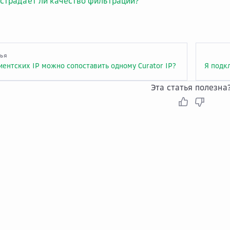
страдает ли качество фильтрации?
тья
иентских IP можно сопоставить одному Curator IP?
Эта статья полезна