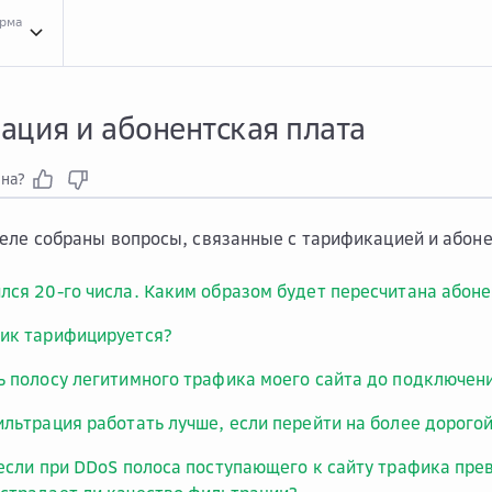
орма
Вопр...
Вопросы и ответы
Тари...
Тарификация и абонентская плата
ация и абонентская плата
зна?
еле собраны вопросы, связанные с тарификацией и абоне
лся 20-го числа. Каким образом будет пересчитана абоне
ик тарифицируется?
ь полосу легитимного трафика моего сайта до подключени
ильтрация работать лучше, если перейти на более дорого
 если при DDoS полоса поступающего к сайту трафика пр