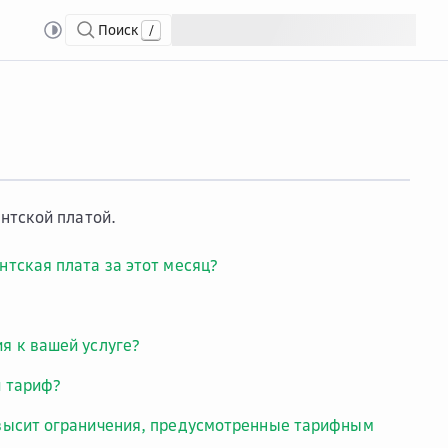
Поиск
/
нтской платой.
нтская плата за этот месяц?
я к вашей услуге?
й тариф?
евысит ограничения, предусмотренные тарифным