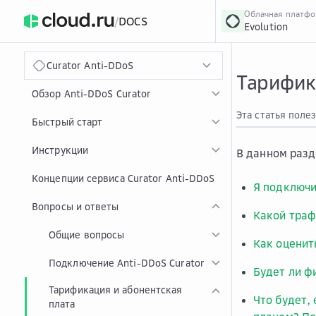
Облачная платф
/
DOCS
Evolution
›
Главная
Главная
...
Curator Anti-DDoS
Тарифик
Обзор Anti-DDoS Curator
Эта статья поле
Быстрый старт
Инструкции
В данном разд
Концепции сервиса Curator Anti-DDoS
Я подключи
Вопросы и ответы
Какой траф
Общие вопросы
Как оценит
Подключение Anti-DDoS Curator
Будет ли ф
Тарификация и абонентская
Что будет,
плата