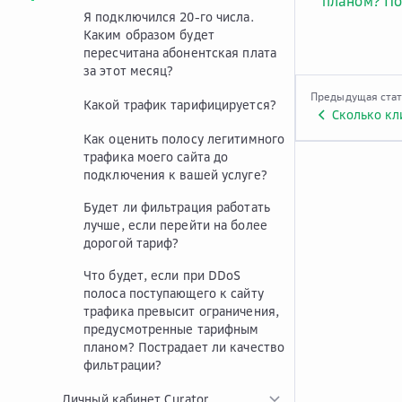
планом? По
Я подключился 20-го числа.
Каким образом будет
пересчитана абонентская плата
за этот месяц?
Предыдущая ста
Какой трафик тарифицируется?
Сколько кл
Как оценить полосу легитимного
трафика моего сайта до
подключения к вашей услуге?
Будет ли фильтрация работать
лучше, если перейти на более
дорогой тариф?
Что будет, если при DDoS
полоса поступающего к сайту
трафика превысит ограничения,
предусмотренные тарифным
планом? Пострадает ли качество
фильтрации?
Личный кабинет Curator