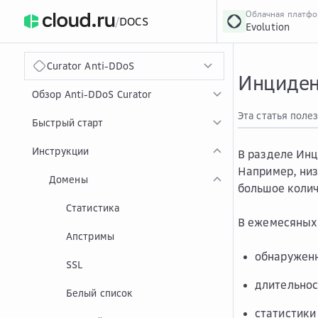
Облачная платф
/
DOCS
Evolution
›
Главная
Главная
...
Curator Anti-DDoS
Инциде
Обзор Anti-DDoS Curator
Эта статья поле
Быстрый старт
Инструкции
В разделе
Инц
Например, низ
Домены
большое колич
Статистика
В ежемесяных 
Апстримы
обнаружен
SSL
длительнос
Белый список
статистики