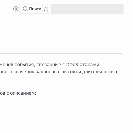
Поиск
/
иденты
менов события, связанные с DDoS-атаками.
вого значения запросов с высокой длительностью,
ов с описанием: