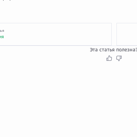
тья
ия
Эта статья полезна