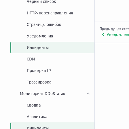
Черный список
HTTP-перенаправления
Страницы ошибок
Предыдущая ста
Уведомлен
Уведомления
Инциденты
CDN
Проверка IP
Трассировка
Мониторинг DDoS-атак
Сводка
Аналитика
Инциденты