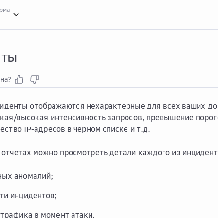
орма
Инст...
Инструкции для сервиса Curator Anti-DDoS
Домены
Домены
Инци...
Инц
нты
зна?
иденты
отображаются нехарактерные для всех ваших до
кая/высокая интенсивность запросов, превышение порого
ество IP-адресов в черном списке и т.д.
отчетах можно просмотреть детали каждого из инцидент
ных аномалий;
ти инцидентов;
 трафика в момент атаки.