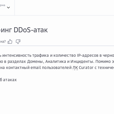
орма
Инст...
Инструкции для сервиса Curator Anti-DDoS
Мони...
Мониторинг DDoS-а
инг DDoS-атак
зна?
 интенсивность трафика и количество IP-адресов в черно
но в разделах
Домены
,
Аналитика
и
Инциденты
. Помимо 
на контактный email пользователей
ЛК
Curator с техниче
б атаках