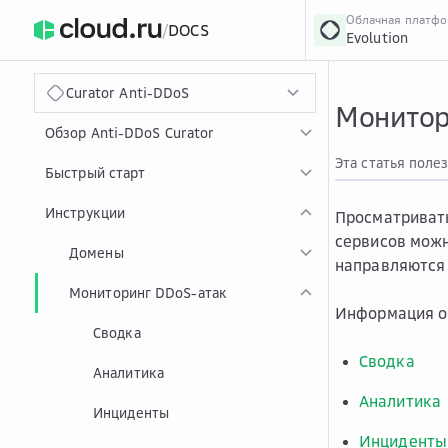
Облачная платф
/
DOCS
Evolution
›
Главная
Главная
...
Curator Anti-DDoS
Монитор
Обзор Anti-DDoS Curator
Эта статья поле
Быстрый старт
Инструкции
Просматривать
сервисов мож
Домены
направляются 
Мониторинг DDoS-атак
Информация о
Сводка
Сводка
Аналитика
Аналитика
Инциденты
Инциденты