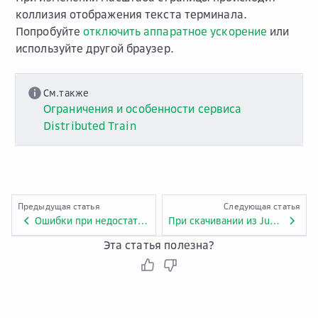
коллизия отображения текста терминала.
Попробуйте
отключить аппаратное ускорение
или
используйте другой браузер.
См.также
Ограничения и особенности сервиса
Distributed Train
Предыдущая статья
Следующая статья
Ошибки при недостатке места в NFS
При скачивании из Jupyter Server файлов свыше 1 ГБ пропадает доступ к интерфейсу
Эта статья полезна?