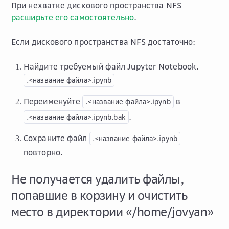
При нехватке дискового пространства NFS
расширьте его самостоятельно
.
Если дискового пространства NFS достаточно:
Найдите требуемый файл Jupyter Notebook.
.<название
файла>.ipynb
Переименуйте
в
.<название
файла>.ipynb
.
.<название
файла>.ipynb.bak
Сохраните файл
.<название
файла>.ipynb
повторно.
Не получается удалить файлы,
попавшие в корзину и очистить
место в директории «/home/jovyan»