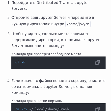
Перейдите в
Distributed Train → Jupyter
Servers
.
Откройте ваш Jupyter Server и перейдите в
нужную директорию внутри
.
/home/jovyan
Чтобы увидеть, сколько места занимает
содержимое директории, в терминале Jupyter
Server выполните команду:
Команда для проверки свободного места
df
-h
Если какие-то файлы попали в корзину, очистите
ее из терминала Jupyter Server, выполнив
команду:
Команда для очистки корзины
rm
-rv
 ~/.local/share/Trash