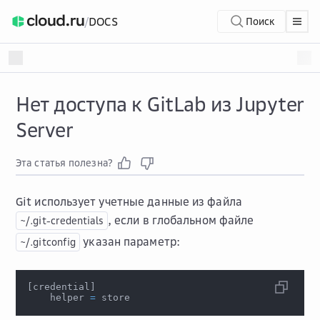
/
DOCS
Поиск
Нет доступа к GitLab из Jupyter
Server
Эта статья полезна?
Git использует учетные данные из файла
, если в глобальном файле
~/.git-credentials
указан параметр:
~/.gitconfig
[
credential
]
    helper 
=
 store