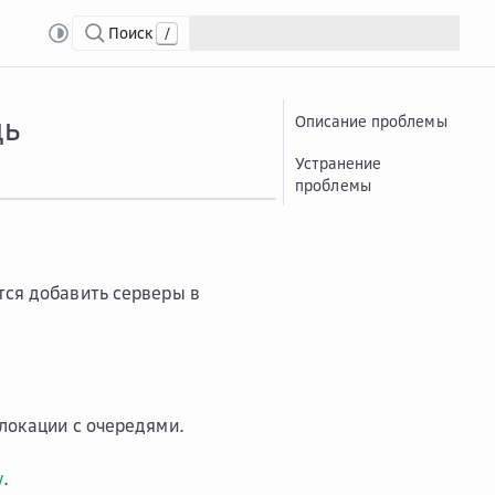
Поиск
/
в сервисе Distributed Train при работе с аллокациями и очередями
Ошиб...
О
дь
Описание проблемы
Устранение
проблемы
тся добавить серверы в
ллокации с очередями.
у
.