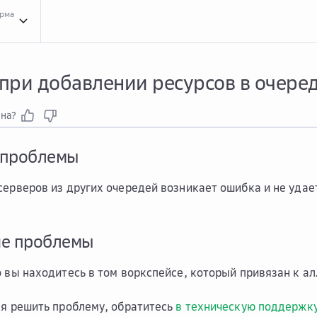
орма
Реше...
Решение проблем в сервисе Distributed Train
Реше...
Решение проблем 
при добавлении ресурсов в очере
зна?
 проблемы
серверов из других очередей возникает ошибка и не удае
ие проблемы
о вы находитесь в том воркспейсе, который привязан к а
ся решить проблему, обратитесь
в техническую поддержк