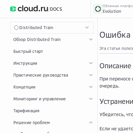
Облачная платф
/
DOCS
Evolution
›
Главная
Главная
...
Distributed Train
Ошибка 
Обзор Distributed Train
Эта статья поле
Быстрый старт
Инструкции
Описание
Практические руководства
При переносе 
очередь.
Концепции
Мониторинг и управление
Устранен
Тарификация
Убедитесь, чт
Решение проблем
Если не удает