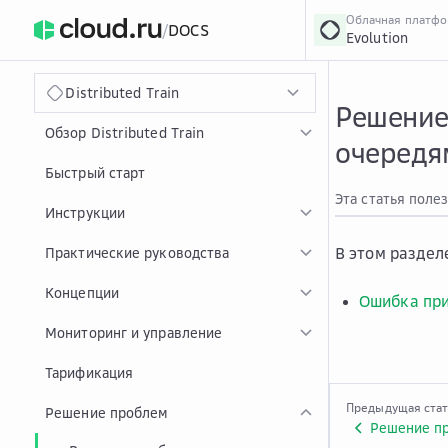
Облачная платф
/
DOCS
Evolution
›
Главная
Главная
...
Distributed Train
Решение 
Обзор Distributed Train
очередя
Быстрый старт
Эта статья поле
Инструкции
В этом раздел
Практические руководства
Концепции
Ошибка при
Мониторинг и управление
Тарификация
Предыдущая ста
Решение проблем
Решение пр