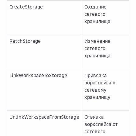
CreateStorage
Создание
сетевого
хранилища
PatchStorage
Изменение
сетевого
хранилища
LinkWorkspaceToStorage
Привязка
воркспейса к
сетевому
хранилищу
UnlinkWorkspaceFromStorage
Отвязка
воркспейса от
сетевого