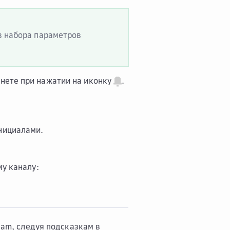
 набора параметров
нете при нажатии на иконку
.
инициалами.
у каналу:
am, следуя подсказкам в