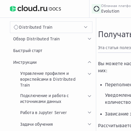
Облачная платф
/
DOCS
Evolution
›
Главная
Главная
...
Distributed Train
Получать
Обзор Distributed Train
Эта статья поле
Быстрый старт
Инструкции
Вы можете нас
них:
Управление профилем и
воркспейсами в Distributed
Переполне
Train
Уведомлени
Подключение и работа с
источниками данных
количество
Работа в Jupyter Server
Зависание 
Задачи обучения
Рассчитывает