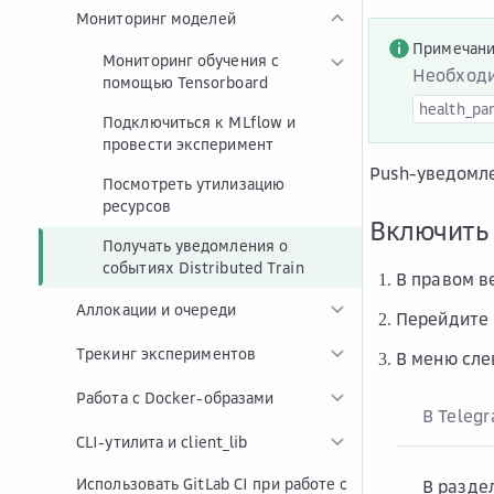
Мониторинг моделей
Примечан
Мониторинг обучения с
Необходи
помощью Tensorboard
health_pa
Подключиться к MLflow и
провести эксперимент
Push-уведомле
Посмотреть утилизацию
ресурсов
Включить 
Получать уведомления о
событиях Distributed Train
В правом в
Аллокации и очереди
Перейдите
Трекинг экспериментов
В меню сл
Работа с Docker-образами
В Teleg
CLI-утилита и client_lib
Использовать GitLab CI при работе с
В разде