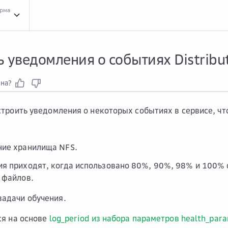
орма
Инст...
Инструкции для сервиса Distributed Train
Мони...
Мониторинг моделе
 уведомления о событиях Distribut
зна?
троить уведомления о некоторых событиях в сервисе, чт
ние хранилища NFS.
я приходят, когда использовано 80%, 90%, 98% и 100% 
 файлов.
задачи обучения.
ся на основе
log_period из набора параметров health_par