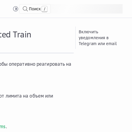
Поиск
/
й
Полу...
Получать уведомления о событиях Distributed Train
ed Train
Включить
уведомления в
Telegram или email
обы оперативно реагировать на
от лимита на объем или
ams
.