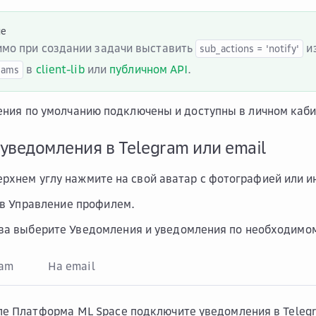
ие
мо при создании задачи выставить
из
sub_actions
=
'notify'
в
client-lib
или
публичном API
.
rams
ния по умолчанию подключены и доступны в личном каби
уведомления в Telegram или email
ерхнем углу нажмите на свой аватар с фотографией или 
 в
Управление профилем
.
ева выберите
Уведомления
и уведомления по необходимом
ram
На email
ле
Платформа ML Space
подключите уведомления в Telegr