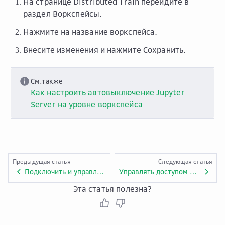
На странице Distributed Train перейдите в
раздел
Воркспейсы
.
Нажмите на название воркспейса.
Внесите изменения и нажмите
Сохранить
.
См.также
Как настроить автовыключение Jupyter
Server на уровне воркспейса
Предыдущая статья
Следующая статья
Подключить и управлять хранилищем S3 в Jupyter Server
Управлять доступом в Jupyter Server
Эта статья полезна?