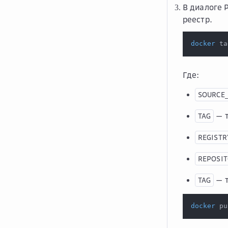
В диалоге
реестр.
docker
 ta
Где:
SOURCE
— т
TAG
REGISTR
REPOSI
— т
TAG
docker
 pu