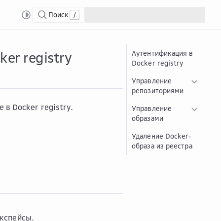
Поиск
/
зами
Ауте...
Аутентификация и работа с образами в Docker registry
er registry
Аутентификация в
Docker registry
Управление
репозиториями
 в Docker registry.
Управление
образами
Удаление Docker-
образа из реестра
ркспейсы
.