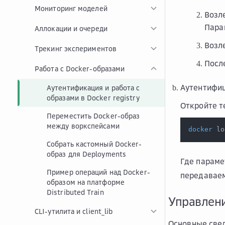
Мониторинг моделей
Возл
Пара
Аллокации и очереди
Возл
Трекинг экспериментов
Посл
Работа с Docker-образами
Аутентифиц
Аутентификация и работа с
образами в Docker registry
Откройте т
Переместить Docker-образ
между воркспейсами
docker
 lo
Собрать кастомный Docker-
образ для Deployments
Где парам
Пример операций над Docker-
передавае
образом на платформе
Distributed Train
Управлен
CLI-утилита и client_lib
Основные све