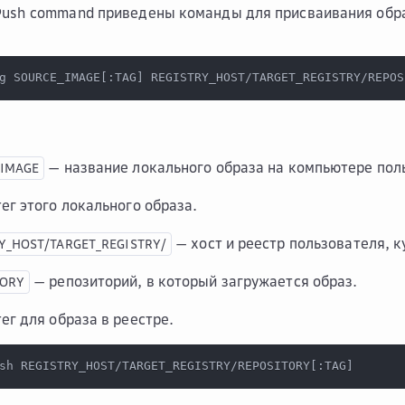
Push command
приведены команды для присваивания образ
g SOURCE_IMAGE
[
:TAG
]
 REGISTRY_HOST/TARGET_REGISTRY/REPOS
— название локального образа на компьютере пол
_IMAGE
ег этого локального образа.
— хост и реестр пользователя, к
Y_HOST/TARGET_REGISTRY/
— репозиторий, в который загружается образ.
TORY
ег для образа в реестре.
sh REGISTRY_HOST/TARGET_REGISTRY/REPOSITORY
[
:TAG
]