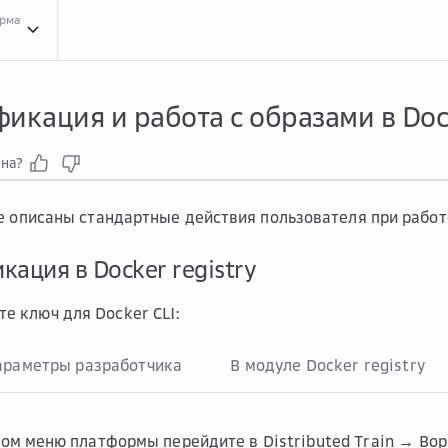
орма
Инст...
Инструкции для сервиса Distributed Train
Рабо...
Работа с Docker-обра
икация и работа с образами в Dock
зна?
е описаны стандартные действия пользователя при работе
кация в Docker registry
те ключ для Docker CLI:
араметры разработчика
В модуле Docker registry
вом меню платформы перейдите в
Distributed Train → Во