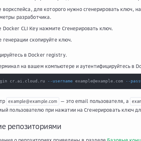
е воркспейса, для которого нужно сгенерировать ключ, 
метры разработчика
.
е
Docker CLI Key
нажмите
Сгенерировать ключ
.
е генерации скопируйте ключ.
ируйтесь в Docker registry.
ерминал на вашем компьютере и аутентифицируйтесь в Doc
gin cr.ai.cloud.ru 
--username
 example@example.com 
--pass
етр
— это email пользователя, а
example@example.com
exa
мый пользователю при нажатии на
Сгенерировать ключ дл
ие репозиториями
дения о репозиториях приведены в разделе
Базовые конц