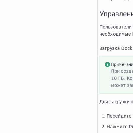
Управлен
Пользователи 
необходимые D
Загрузка Dock
Примечан
При созд
10 ГБ. К
может за
Для загрузки 
Перейдите
Нажмите
P