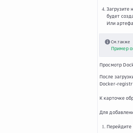
Загрузите 
будет созд
Или артефа
См.также
Пример о
Просмотр Dock
После загрузк
Docker-registr
К карточке об
Для добавлени
Перейдите 