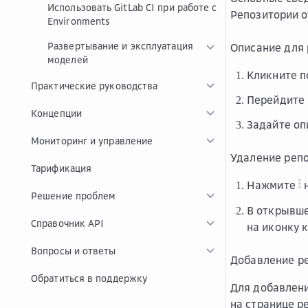
Использовать GitLab CI при работе с
Репозитории о
Environments
Развертывание и эксплуатация
Описание для
моделей
Кликните п
Практические руководства
Перейдите
Концепции
Задайте оп
Мониторинг и управление
Удаление реп
Тарификация
Нажмите
н
Решение проблем
В открывш
Справочник API
на иконку 
Вопросы и ответы
Добавление ре
Обратиться в поддержку
Для добавлен
на странице р