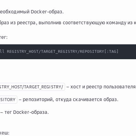
еобходимый Docker-образ.
браз из реестра, выполнив соответствующую команду из 
тег:
ll REGISTRY_HOST/TARGET_REGISTRY/REPOSITORY
[
:TAG
]
– хост и реестр пользователя
STRY_HOST/TARGET_REGISTRY/
– репозиторий, откуда скачивается образ.
SITORY
– тег Docker-образа.
хеш: