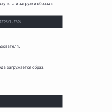
у тега и загрузки образа в
ITORY
[
:TAG
]
ьзователя.
уда загружается образ.