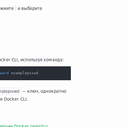
нажмите
и выберите
ker CLI, используя команду:
word
 examplepsswd
— ключ, однократно
mplepsswd
я Docker CLI
.
епции Docker registry
.