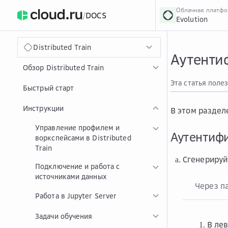
Облачная платф
/
DOCS
Evolution
›
Главная
Главная
...
Distributed Train
Аутентиф
Обзор Distributed Train
Эта статья поле
Быстрый старт
Инструкции
В этом раздел
Управление профилем и
Аутентифи
воркспейсами в Distributed
Train
Сгенерируй
Подключение и работа с
источниками данных
Через п
Работа в Jupyter Server
Задачи обучения
В ле