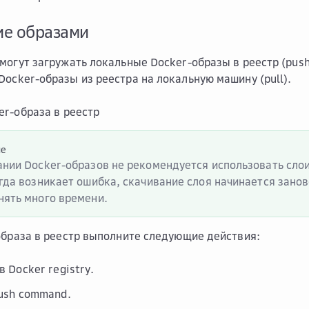
ие образами
могут загружать локальные Docker-образы в реестр (push
ocker-образы из реестра на локальную машину (pull).
er-образа в реестр
ие
ании Docker-образов не рекомендуется использовать сло
огда возникает ошибка, скачивание слоя начинается занов
нять много времени.
образа в реестр выполните следующие действия:
 в
Docker registry
.
ush command
.