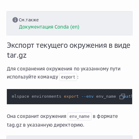
См.также
Документация Conda (en)
Экспорт текущего окружения в виде
tar.gz
Для сохранения окружения по указанному пути
используйте команду
:
export
mlspace environments 
export
--env
 env_name 
--path
 /
Она сохранит окружения
в формате
env_name
tag.gz в указанную директорию.