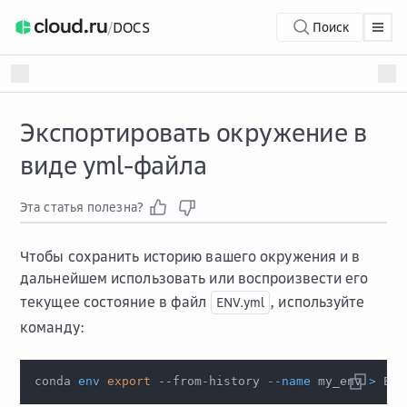
/
DOCS
Поиск
Экспортировать окружение в
виде yml-файла
Эта статья полезна?
Чтобы сохранить историю вашего окружения и в
дальнейшем использовать или воспроизвести его
текущее состояние в файл
, используйте
ENV.yml
команду:
conda 
env
export
 --from-history 
--name
 my_env 
>
 ENV