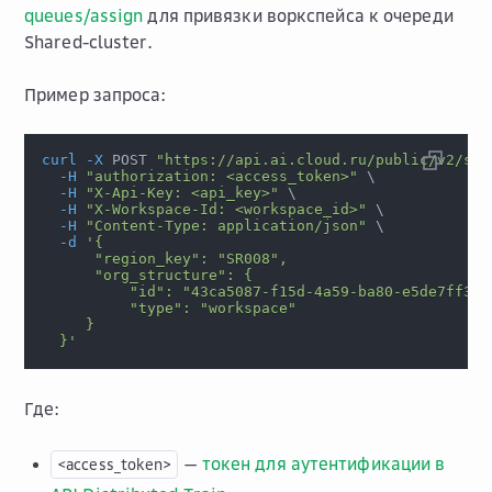
queues/assign
для привязки воркспейса к очереди
Shared-cluster.
Пример запроса:
curl
-X
 POST 
"https://api.ai.cloud.ru/public/v2/sha
-H
"authorization: <access_token>"
\
-H
"X-Api-Key: <api_key>"
\
-H
"X-Workspace-Id: <workspace_id>"
\
-H
"Content-Type: application/json"
\
-d
'{
      "region_key": "SR008",
      "org_structure": {
          "id": "43ca5087-f15d-4a59-ba80-e5de7ff3d3
          "type": "workspace"
     }
  }'
Где:
—
токен для аутентификации в
<access_token>