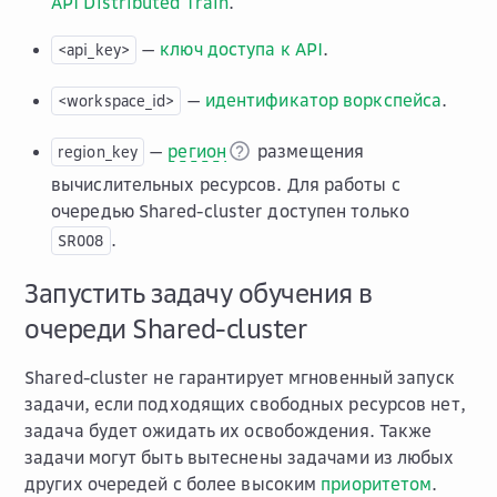
API Distributed Train
.
—
ключ доступа к API
.
<api_key>
—
идентификатор воркспейса
.
<workspace_id>
—
регион
размещения
region_key
вычислительных ресурсов. Для работы с
очередью Shared-cluster доступен только
.
SR008
Запустить задачу обучения в
очереди Shared-cluster
Shared-cluster не гарантирует мгновенный запуск
задачи, если подходящих свободных ресурсов нет,
задача будет ожидать их освобождения. Также
задачи могут быть вытеснены задачами из любых
других очередей с более высоким
приоритетом
.