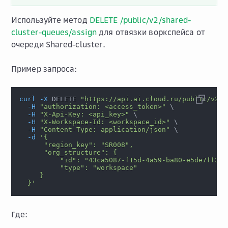
Используйте метод
DELETE /public/v2/shared-
cluster-queues/assign
для отвязки воркспейса от
очереди Shared-cluster.
Пример запроса:
curl
-X
 DELETE 
"https://api.ai.cloud.ru/public/v2/s
-H
"authorization: <access_token>"
\
-H
"X-Api-Key: <api_key>"
\
-H
"X-Workspace-Id: <workspace_id>"
\
-H
"Content-Type: application/json"
\
-d
'{
      "region_key": "SR008",
      "org_structure": {
          "id": "43ca5087-f15d-4a59-ba80-e5de7ff3d3
          "type": "workspace"
     }
  }'
Где: