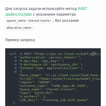
Для запуска задачи используйте метод
POST
/public/v2/jobs
с указанием параметра
, без указания
queue_name:
shared-cluster
.
allocation_name
Пример запроса:
curl
-X
 POST 
"https://api.ai.cloud.ru/public/v2/job
-H
"authorization: <access_token>"
\
-H
"X-Api-Key: <api_key>"
\
-H
"X-Workspace-Id: <workspace_id>"
\
-H
"Content-Type: application/json"
\
-d
'{
     "base_image": "cr.ai.cloud.ru/aicloud-base-ima
     "script": "/home/jovyan/training/model_train.p
     "region": "SR008",
     "instance_type": "a100.1gpu.8C.243G",
     "queue_name": "shared-cluster",
     "type": "pytorch2",
     "n_workers": 1,
     "job_desc": "Training job with queue"
  }'