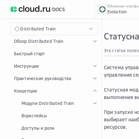
Облачная платф
/
DOCS
Evolution
›
Главная
Главная
...
Distributed Train
Статусн
Обзор Distributed Train
Эта статья поле
Быстрый старт
Инструкции
Система управ
управления се
Практические руководства
Статусная мод
Концепции
выполнения в
Модули Distributed Train
При запуске н
Воркспейсы
выбирает наиб
ресурсов.
Доступы и роли