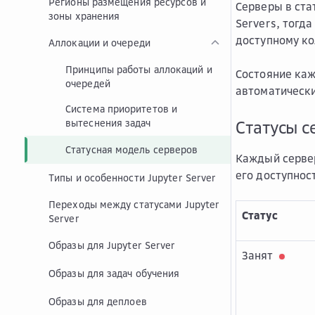
Регионы размещения ресурсов и
Серверы в ста
зоны хранения
Servers, тогд
доступному ко
Аллокации и очереди
Принципы работы аллокаций и
Состояние каж
очередей
автоматическ
Система приоритетов и
вытеснения задач
Статусы с
Статусная модель серверов
Каждый сервер
его доступнос
Типы и особенности Jupyter Server
Переходы между статусами Jupyter
Статус
Server
Образы для Jupyter Server
Занят
Образы для задач обучения
Образы для деплоев