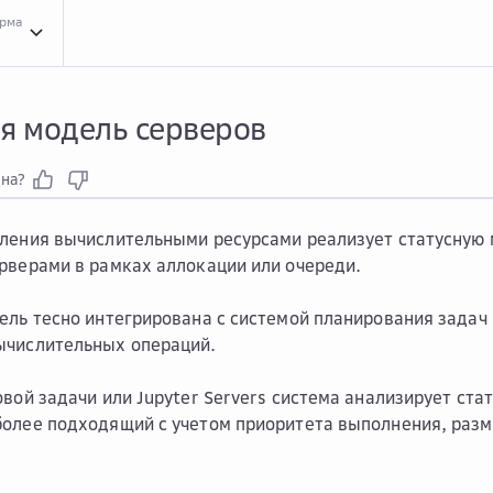
орма
Конц...
Концепции сервиса Distributed Train
Алло...
Аллокации и очереди
Стат.
ая модель серверов
зна?
ления вычислительными ресурсами реализует статусную 
рверами в рамках аллокации или очереди.
ель тесно интегрирована с системой планирования задач
ычислительных операций.
овой задачи или Jupyter Servers система анализирует ста
олее подходящий с учетом приоритета выполнения, разм