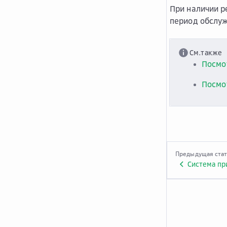
При наличии р
период обслуж
См.также
Посмо
Посмо
Предыдущая ста
Система пр