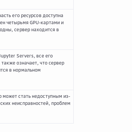
часть его ресурсов доступна
щен четырьмя GPU-картами и
бодны, сервер находится в
upyter Servers, все его
 также означает, что сервер
ится в нормальном
р может стать недоступным из-
еских неисправностей, проблем