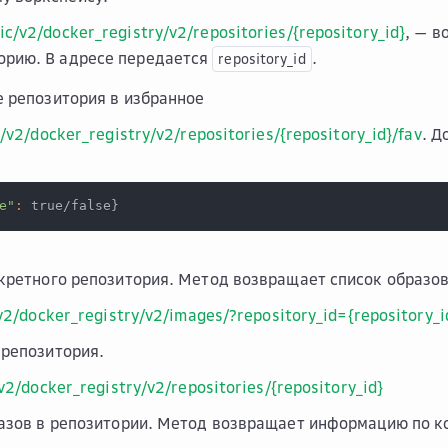
ic/v2/docker_registry/v2/repositories/{repository_id}
, — 
орию. В адресе передается
.
repository_id
 репозитория в избранное
/v2/docker_registry/v2/repositories/{repository_id}/fav
. Д
e"
:
 true/false
}
кретного репозитория. Метод возвращает список образов
v2/docker_registry/v2/images/?repository_id={repository_i
репозитория.
v2/docker_registry/v2/repositories/{repository_id}
азов в репозитории. Метод возвращает информацию по к