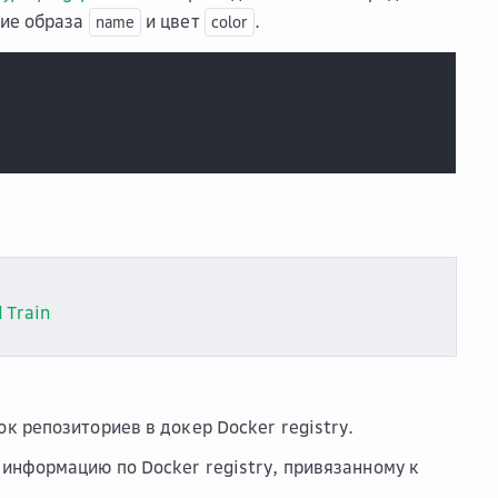
ние образа
и цвет
.
name
color
 Train
к репозиториев в докер Docker registry.
информацию по Docker registry, привязанному к