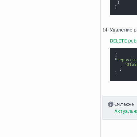
]
}
Удаление р
DELETE publ
{
"reposito
"3fa8
]
}
См.также
Актуальн