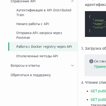
Справочник API
идентифик
Аутентификация в API Distributed
Train
{
"image_
Начало работы с API
"name"
:
"color"
}
Отправка API-запроса через
Postman
Работа с Docker registry через API
Загрузка об
Отключенные методы API
См.так
Вопросы и ответы
Приме
Обратиться в поддержку
Чтение спи
GET publ
GET publ
текущем