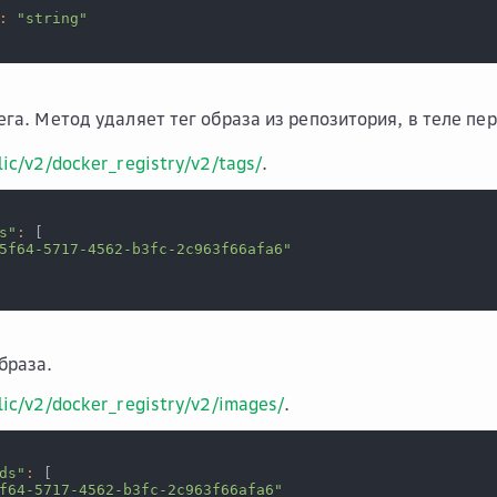
:
"string"
ега. Метод удаляет тег образа из репозитория, в теле пе
ic/v2/docker_registry/v2/tags/
.
s"
:
[
5f64-5717-4562-b3fc-2c963f66afa6"
браза.
ic/v2/docker_registry/v2/images/
.
ds"
:
[
f64-5717-4562-b3fc-2c963f66afa6"