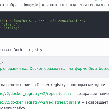
атор образа
, для которого создается тег, назва
image_id
id"
:
"3fa85f64-5717-4562-b3fc-2c963f66afa6"
,
"string"
,
:
"string"
раза в Docker registry.
же
р операций над Docker-образом на платформе Distributed
ска репозиториев в Docker registry с помощью методов:
ic/v2/docker_registry/v2/repositories/
— возвращает списо
ic/v2/docker_registry/v2/registries/current
— возвращает 
у воркспейсу.