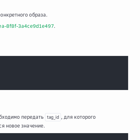
конкретного образа.
1ea-8f8f-3a4ce9d1e497
.
обходимо передать
, для которого
tag_id
ся новое значение.