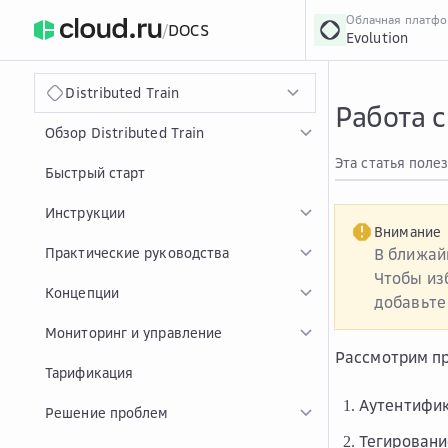
Облачная платф
/
DOCS
Evolution
›
Главная
Главная
...
Distributed Train
Работа с
Обзор Distributed Train
Эта статья поле
Быстрый старт
Инструкции
Внимание
Практические руководства
В ближай
Чтобы из
Концепции
добавьте 
Мониторинг и управление
Рассмотрим пр
Тарификация
Аутентифик
Решение проблем
Тегировани