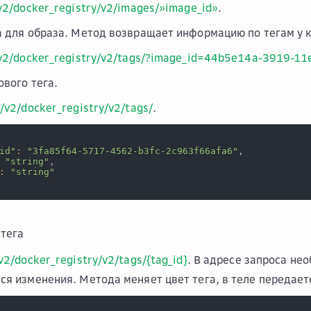
v2/docker_registry/v2/images/»image_id»
.
а для образа. Метод возвращает информацию по тегам у 
/v2/docker_registry/v2/tags/?image_id=44b5e14a-3919-1
ового тега.
/v2/docker_registry/v2/tags/
.
id"
:
"3fa85f64-5717-4562-b3fc-2c963f66afa6"
,
"string"
,
:
"string"
тега
v2/docker_registry/v2/tags/{tag_id}
. В адресе запроса не
ся изменения. Метода меняет цвет тега, в теле передает