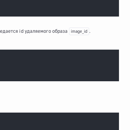
редается id удаляемого образа
.
image_id