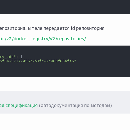
епозитория. В теле передается id репозитория
ic/v2/docker_registry/v2/repositories/
.
ry_ids"
:
[
5f64-5717-4562-b3fc-2c963f66afa6"
ая спецификация
(автодокументация по методам)