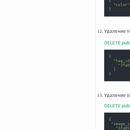
{
"color"
}
Удаление т
DELETE publ
{
"tag_id
"3fa8
]
}
Удаление о
DELETE publ
{
"image_i
"3fa85