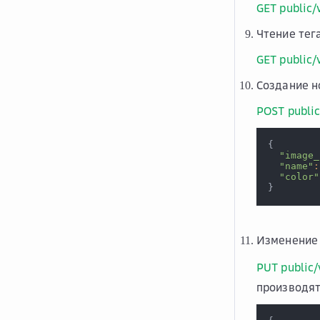
GET public/
Чтение тег
GET public
Создание н
POST public
{
"image_
"name"
:
"color"
}
Изменение 
PUT public/
производят