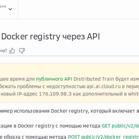
орма
Спра...
Справочник API сервиса Distributed Train
Рабо...
Работа с Docker regist
 Docker registry через API
зна?
шее время для
публичного API
Distributed Train будет из
бежать проблемы с недоступностью api.ai.cloud.ru в пери
новый IP-адрес 176.109.98.3 как дополнительный в white 
имер использования Docker registry, который включает 
ация в Docker registry с помощью метода
GET public/v2/
е образа с помощью метода
POST public/v2/docker_regist