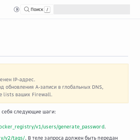
Поиск
/
ry через API
менен IP-адрес.
од обновления А-записи в глобальных DNS,
lists ваших Firewall.
в себя следующие шаги:
docker_registry/v1/users/generate_password
.
ry/v2/tags/
. В теле запроса должен быть передан