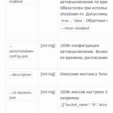
enabled
автовыключения по време
Обязателен при использов
shutdown-in. Допустимые 
,
. Обратные фл
true
false
--timer-disabled
[string]
JSON-конфигурация
--
autoshutdown-
автовыключения. Включае
config-json
по времени, расписанию и 
[string]
Описание инстанса Tensor
--description
[string]
JSON-массив настроек S3-
--s3-buckets-
json
например
[{"bucket_name":"b","access_r