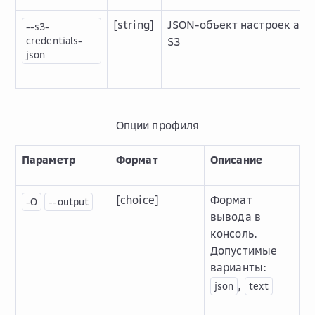
[string]
JSON-объект настроек авт
--s3-
credentials-
S3
json
Опции профиля
Параметр
Формат
Описание
[choice]
Формат
-O
--output
вывода в
консоль.
Допустимые
варианты:
,
json
text