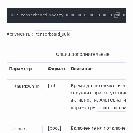
mls tensorboard modify 00000000-0000-0000-0000-0000
Аргументы:
tensorboard_uuid
Опции дополнительные
Параметр
Формат
Описание
[int]
Время до автовыключения
--shutdown-in
секундах при отсутствии
активности. Альтернатива
параметру
--autoshutdown-c
[bool]
Включение или отключени
--timer-