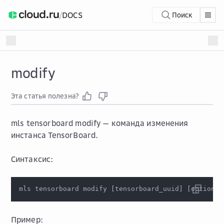
/
DOCS
Поиск
modify
Эта статья полезна?
mls tensorboard modify
— команда изменения
инстанса TensorBoard.
Синтаксис:
mls tensorboard modify 
[
tensorboard_uuid
]
[
options
]
Пример: