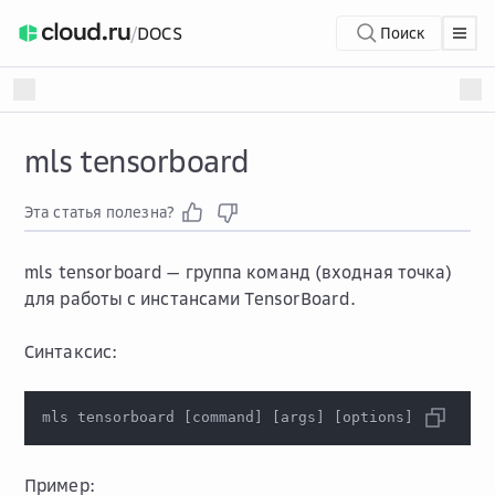
/
DOCS
Поиск
mls tensorboard
Эта статья полезна?
mls tensorboard
— группа команд (входная точка)
для работы с инстансами TensorBoard.
Синтаксис:
mls tensorboard 
[
command
]
[
args
]
[
options
]
Пример: