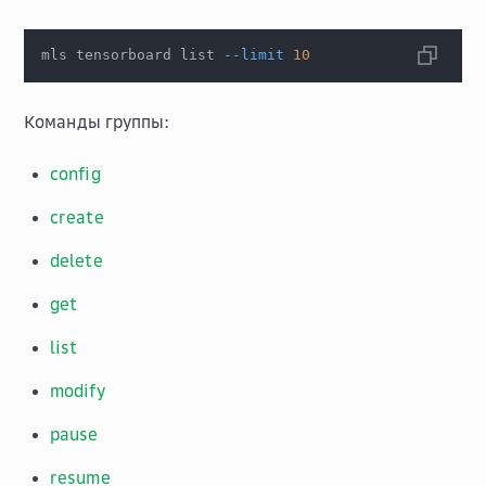
mls tensorboard list 
--limit
10
Команды группы:
config
create
delete
get
list
modify
pause
resume