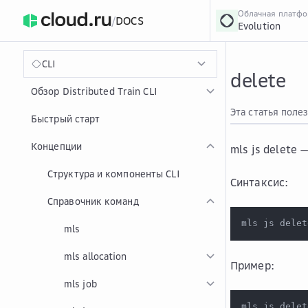
Облачная платф
/
DOCS
Evolution
›
Главная
Главная
...
CLI
delete
Обзор Distributed Train CLI
Эта статья поле
Быстрый старт
Концепции
mls js delete
—
Структура и компоненты CLI
Синтаксис:
Справочник команд
mls js delet
mls
mls allocation
Пример:
mls job
mls js delet