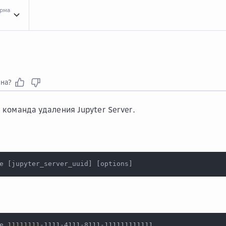
орма
Конц...
Концепции сервиса CLI
Спра...
Справочник команд
mls js
mls js
delete
del
зна?
 команда удаления Jupyter Server.
e 
[
jupyter_server_uuid
]
[
options
]
e 
11111111
-1111-4111-8111-111111111111