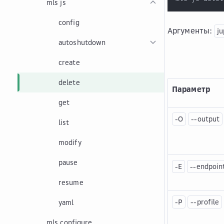
mls js
config
Аргументы:
ju
autoshutdown
create
delete
Параметр
get
-O
--output
list
modify
pause
-E
--endpoin
resume
-P
--profile
yaml
mls configure