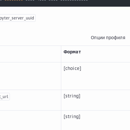
pyter_server_uuid
Опции профиля
Формат
[choice]
[string]
t_url
[string]