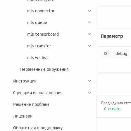
mls connector
mls queue
mls tensorboard
Параметр
mls transfer
-D
--debug
mls ws list
Переменные окружения
Инструкции
Сценарии использования
Предыдущая ста
Решение проблем
create
Лицензии
Обратиться в поддержку