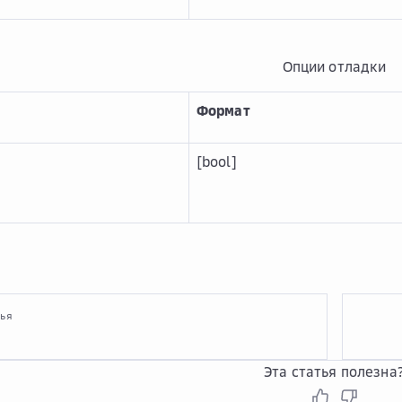
Опции отладки
Формат
[bool]
тья
Эта статья полезна