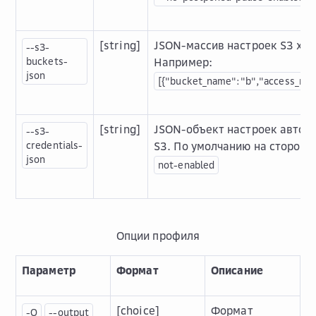
[string]
JSON-массив настроек S3 хр
--s3-
buckets-
Например:
json
[{"bucket_name":"b","access_rule
[string]
JSON-объект настроек автор
--s3-
credentials-
S3. По умолчанию на стороне
json
not-enabled
Опции профиля
Параметр
Формат
Описание
[choice]
Формат
-O
--output