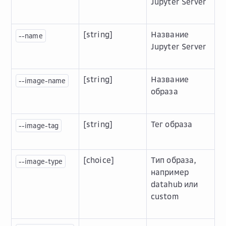
Jupyter Server
[string]
Название
--name
Jupyter Server
[string]
Название
--image-name
образа
[string]
Тег образа
--image-tag
[choice]
Тип образа,
--image-type
например
datahub или
custom