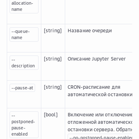
allocation-
name
[string]
Название очереди
--queue-
name
[string]
Описание Jupyter Server
--
description
[string]
CRON-расписание для
--pause-at
автоматической остановки с
[bool]
Включение или отключение
--
postponed-
отложенной автоматической
pause-
остановки сервера. Обратные
enabled
--no-postponed-pause-enabled