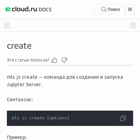
/
DOCS
Поиск
create
Эта статья полезна?
mls js create
— команда для создания и запуска
Jupyter Server.
Синтаксис:
mls js create 
[
options
]
Пример: