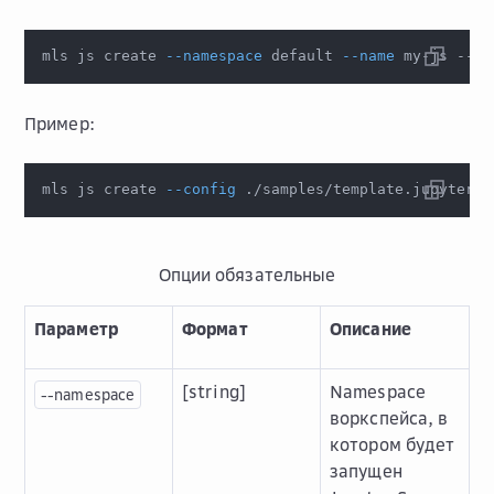
mls js create 
--namespace
 default 
--name
 my-js --im
Пример:
mls js create 
--config
 ./samples/template.jupyter_s
Опции обязательные
Параметр
Формат
Описание
[string]
Namespace
--namespace
воркспейса, в
котором будет
запущен