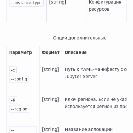
[string]
Конфигурация
--instance-type
ресурсов
Опции дополнительные
Параметр
Формат
Описание
[string]
Путь к YAML-манифесту с оп
-c
Jupyter Server
--config
[string]
Ключ региона. Если не указан
-R
используется регион из проф
--region
[string]
Название аллокации
--