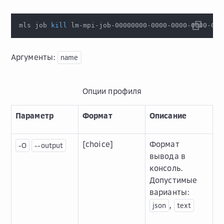
mls job 
kill
 lm-mpi-job-00000000-0000-0000-0000-000
Аргументы:
name
Опции профиля
Параметр
Формат
Описание
[choice]
Формат
-O
--output
вывода в
консоль.
Допустимые
варианты:
,
json
text