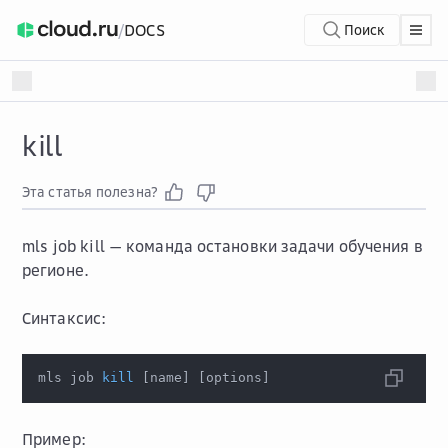
/
DOCS
Поиск
kill
Эта статья полезна?
mls job kill
— команда остановки задачи обучения в
регионе.
Синтаксис:
mls job 
kill
[
name
]
[
options
]
Пример: