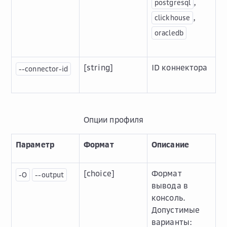
,
postgresql
,
clickhouse
oracledb
[string]
ID коннектора
--connector-id
Опции профиля
Параметр
Формат
Описание
[choice]
Формат
-O
--output
вывода в
консоль.
Допустимые
варианты: