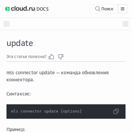
/
DOCS
Поиск
update
Эта статья полезна?
mls connector update
— команда обновления
коннектора.
Синтаксис:
mls connector update 
[
options
]
Пример: