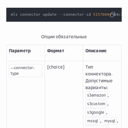
mls connector update --connector-id 
51576044
-64c7-4
Опции обязательные
Параметр
Формат
Описание
[choice]
Тип
--connector-
type
коннектора.
Допустимые
варианты:
,
s3amazon
,
s3custom
,
s3google
,
,
mssql
mysql