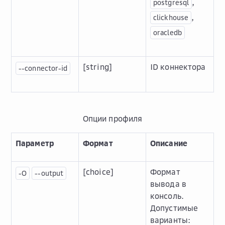
,
postgresql
,
clickhouse
oracledb
[string]
ID коннектора
--connector-id
Опции профиля
Параметр
Формат
Описание
[choice]
Формат
-O
--output
вывода в
консоль.
Допустимые
варианты: