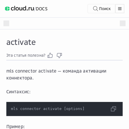
/
DOCS
Поиск
activate
Эта статья полезна?
mls connector activate
— команда активации
коннектора.
Синтаксис:
mls connector activate 
[
options
]
Пример: