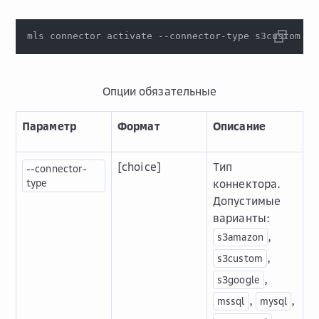
mls connector activate --connector-type s3custom --
Опции обязательные
Параметр
Формат
Описание
[choice]
Тип
--connector-
type
коннектора.
Допустимые
варианты:
,
s3amazon
,
s3custom
,
s3google
,
,
mssql
mysql