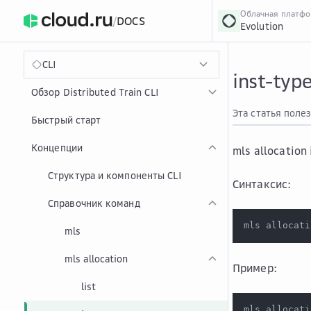
Облачная платф
/
DOCS
Evolution
›
Главная
Главная
...
CLI
inst-typ
Обзор Distributed Train CLI
Эта статья поле
Быстрый старт
Концепции
mls allocation
Структура и компоненты CLI
Синтаксис:
Справочник команд
mls allocati
mls
mls allocation
Пример:
list
mls allocati