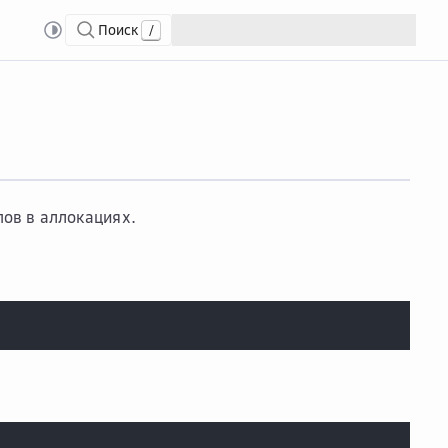
Поиск
/
nst...
inst-types
ов в аллокациях.