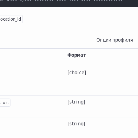
location_id
Опции профиля
Формат
[choice]
[string]
t_url
[string]