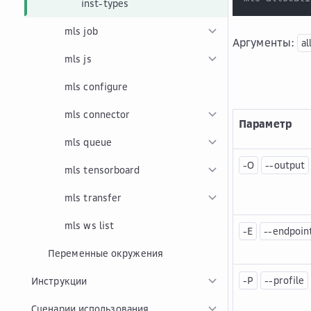
inst-types
mls job
Аргументы:
al
mls js
mls configure
mls connector
Параметр
mls queue
-O
--output
mls tensorboard
mls transfer
mls ws list
-E
--endpoin
Переменные окружения
-P
--profile
Инструкции
Сценарии использования