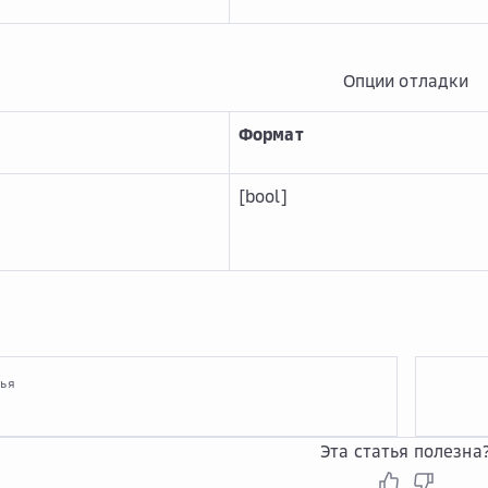
Опции отладки
Формат
[bool]
тья
Эта статья полезна