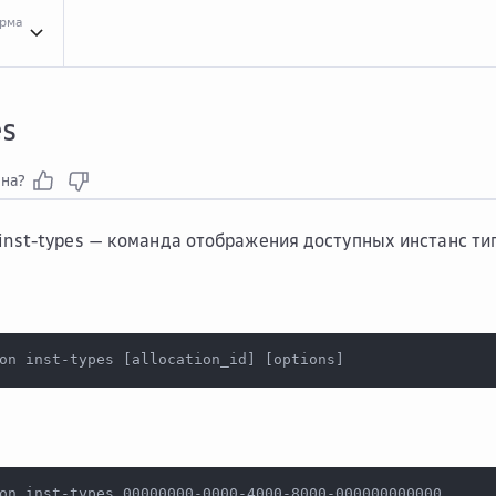
орма
Конц...
Концепции сервиса CLI
Спра...
Справочник команд
mls ...
mls allocation
i
es
зна?
 inst-types
— команда отображения доступных инстанс тип
on inst-types 
[
allocation_id
]
[
options
]
on inst-types 00000000-0000-4000-8000-000000000000