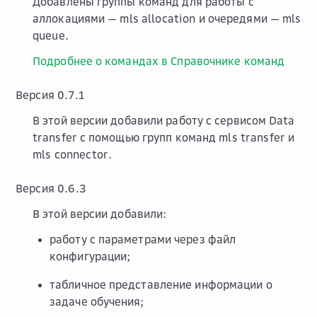
Добавлены группы команд для работы с
аллокациями —
mls allocation
и очередями —
mls
queue
.
Подробнее о командах в Справочнике команд
Версия
0.7.1
В этой версии добавили работу с сервисом Data
transfer с помощью групп команд
mls transfer
и
mls connector
.
Версия
0.6.3
В этой версии добавили:
работу с параметрами через файл
конфигурации;
табличное представление информации о
задаче обучения;