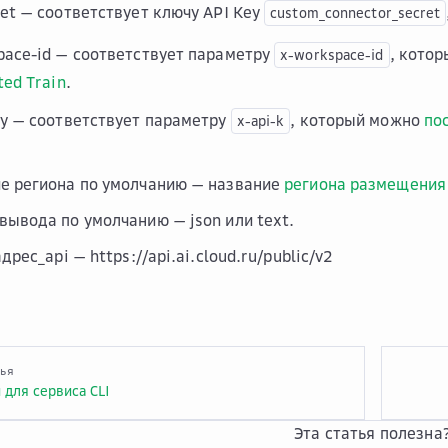
ret — соответствует ключу API Key
custom_connector_secret
pace-id — соответствует параметру
, кото
x-workspace-id
ted Train
.
ey — соответствует параметру
, который можно
по
x-api-k
е региона по умолчанию — название
региона размещения
вывода по умолчанию — json или text.
адрес_api — https://api.ai.cloud.ru/public/v2
тья
 для сервиса CLI
Эта статья полезна