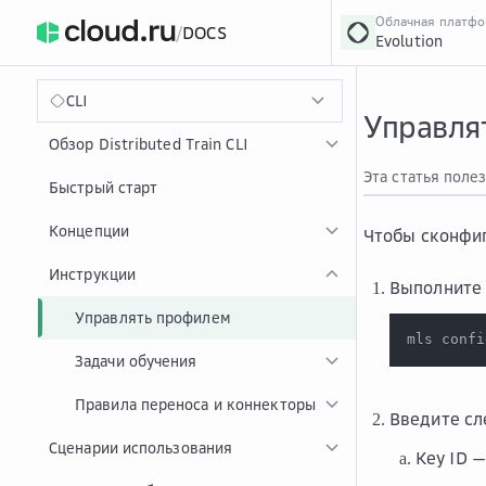
Облачная платф
/
DOCS
Evolution
›
Главная
Главная
...
CLI
Управля
Обзор Distributed Train CLI
Эта статья поле
Быстрый старт
Концепции
Чтобы сконфи
Инструкции
Выполните 
Управлять профилем
mls confi
Задачи обучения
Правила переноса и коннекторы
Введите сл
Сценарии использования
Key ID 