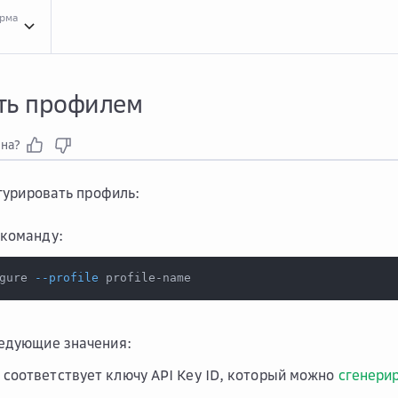
орма
Инст...
Инструкции для сервиса CLI
Упра...
Управлять профилем
ть профилем
зна?
гурировать профиль:
команду:
gure 
--profile
 profile-name
едующие значения:
— соответствует ключу API Key ID, который можно
сгенери