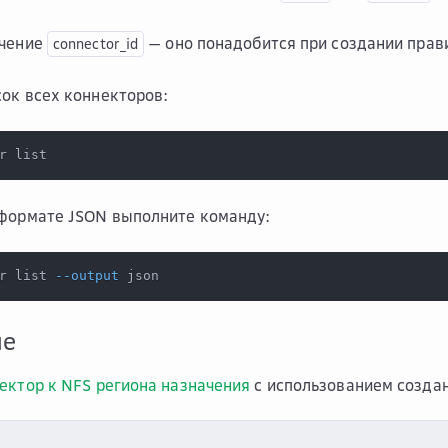
ачение
— оно понадобится при создании прав
connector_id
ок всех коннекторов:
r list
 формате JSON выполните команду:
r list 
--output
 json
ше
ектор к NFS региона назначения
с использованием создан