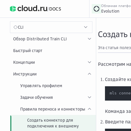
Облачная платф
/
DOCS
Evolution
›
Главная
Главная
...
CLI
Создать
Обзор Distributed Train CLI
Эта статья поле
Быстрый старт
Концепции
Рассмотрим н
Инструкции
Создайте к
Управлять профилем
mls conne
Задачи обучения
Правила переноса и коннекторы
Команда за
Создать коннектор для
Введите па
подключения к внешнему