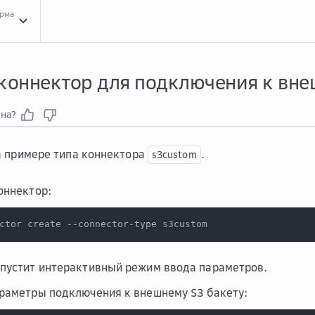
орма
Инст...
Инструкции для сервиса CLI
Прав...
Правила переноса и коннекторы
Со
 коннектор для подключения к вн
зна?
а примере типа коннектора
.
s3custom
оннектор:
ctor create --connector-type s3custom
пустит интерактивный режим ввода параметров.
раметры подключения к внешнему S3 бакету: