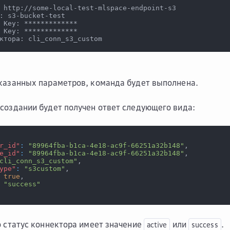
 http://some-local-test-mlspace-endpoint-s3
: s3-bucket-test
 Key: *************
 Key: *************
ктора: cli_conn_s3_custom
казанных параметров, команда будет выполнена.
создании будет получен ответ следующего вида:
r_id"
:
"89964fba-b1ca-4e18-ac9f-66251a32b148"
,
e_id"
:
"89964fba-b1ca-4e18-ac9f-66251a32b148"
,
cli_conn_s3_custom"
,
ype"
:
"s3custom"
,
true
,
"success"
о статус коннектора имеет значение
или
.
active
success