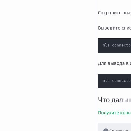
Сохраните зн
Выведите спис
mls connecto
Для вывода в
mls connecto
Что даль
Получите конн
См.также