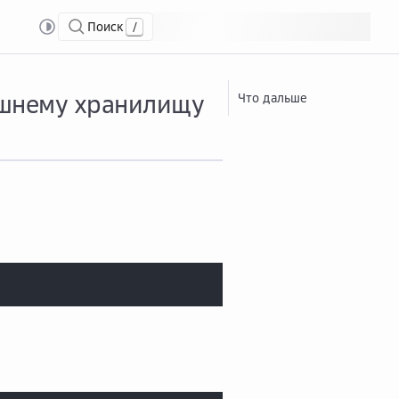
Поиск
/
зд...
Создать коннектор для подключения к внешнему хранилищу
ешнему хранилищу
Что дальше