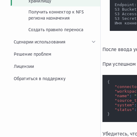
хранилищу
Endpoint:
S3 Bucket
Получить коннектор к NFS
S3 Access
региона назначения
S3 Secret
Имя конне
Создать правило переноса
Сценарии использования
После ввода у
Решение проблем
При успешном 
Лицензии
Обратиться в поддержку
{
"connecto
"workspac
"name"
:
"
"source_t
"system"
:
"status"
:
}
Убедитесь, чт