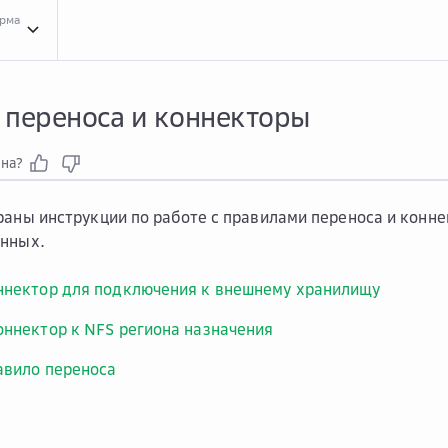
орма
Инст...
Инструкции для сервиса CLI
Прав...
Правила переноса и коннекторы
 переноса и коннекторы
зна?
раны инструкции по работе с правилами переноса и кон
анных.
ннектор для подключения к внешнему хранилищу
оннектор к NFS региона назначения
авило переноса