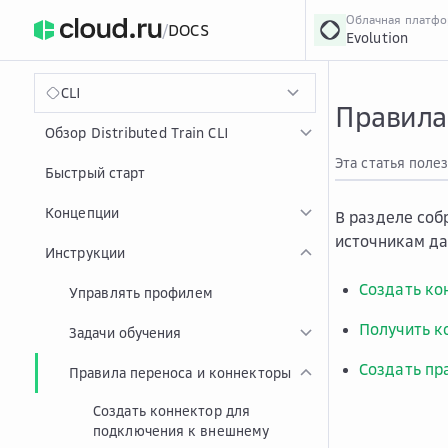
Облачная платф
/
DOCS
Evolution
›
Главная
Главная
...
CLI
Правила
Обзор Distributed Train CLI
Эта статья поле
Быстрый старт
Концепции
В разделе соб
источникам д
Инструкции
Создать ко
Управлять профилем
Получить к
Задачи обучения
Создать пр
Правила переноса и коннекторы
Создать коннектор для
подключения к внешнему