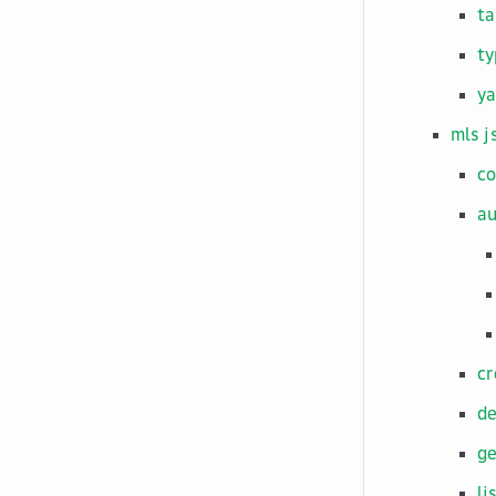
ta
ty
y
mls j
co
a
cr
de
ge
li