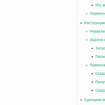
mls w
Переме
Инструкци
Управля
Задачи 
Запу
Посм
Правила
Созд
Полу
Созд
Сценарии и