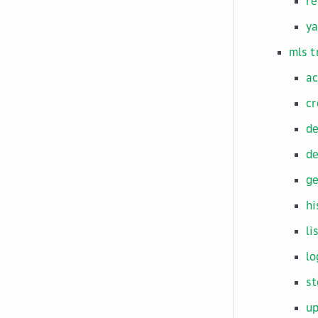
r
y
mls t
ac
cr
de
de
ge
hi
li
lo
st
u