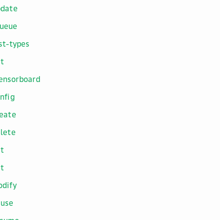
pdate
queue
st-types
st
tensorboard
nfig
eate
lete
t
st
dify
ause