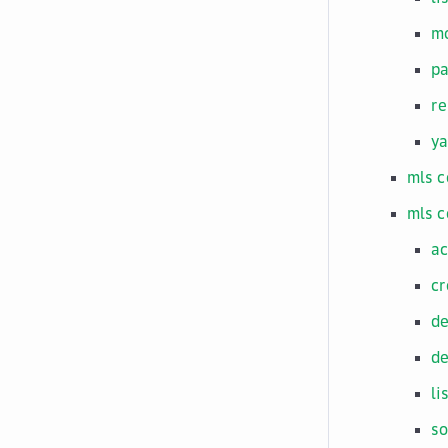
mo
p
r
y
mls c
mls c
ac
cr
de
de
li
so