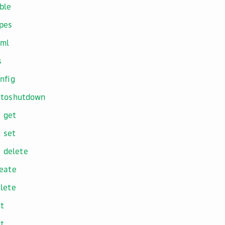
ble
pes
aml
s
nfig
utoshutdown
get
set
delete
eate
lete
t
st