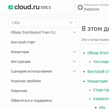
Облачная платф
/
DOCS
Evolution
›
Главная
Главная
...
CLI
В этом 
Обзор Distributed Train CLI
Эта статья поле
Быстрый старт
Концепции
Обзор Distr
Что нов
Инструкции
Быстрый ст
Сценарии использования
Концепции
Решение проблем
Структу
Лицензии
Справоч
Обратиться в поддержку
mls