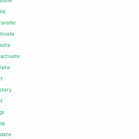
esume
aml
ransfer
tivate
eate
activate
lete
t
story
st
gs
op
pdate