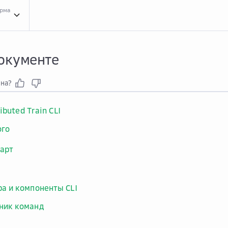
орма
В эт...
В этом документе
документе
зна?
ibuted Train CLI
ого
арт
ра и компоненты CLI
ник команд