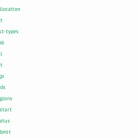
llocation
st
st-types
ob
ll
st
gs
ods
gions
start
atus
ubmit