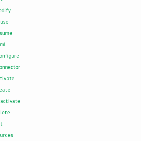
dify
ause
esume
aml
onfigure
onnector
tivate
eate
activate
lete
st
urces