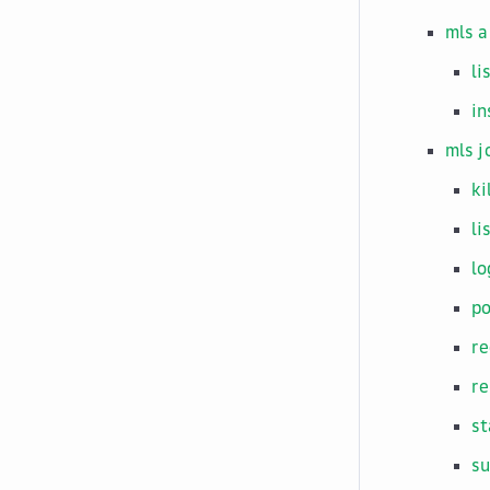
mls a
li
in
mls j
ki
li
lo
p
re
re
st
s