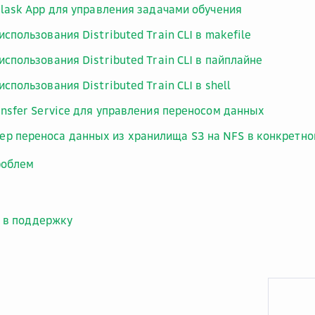
Flask App для управления задачами обучения
спользования Distributed Train CLI в makefile
спользования Distributed Train CLI в пайплайне
спользования Distributed Train CLI в shell
ansfer Service для управления переносом данных
ер переноса данных из хранилища S3 на NFS в конкретно
роблем
 в поддержку