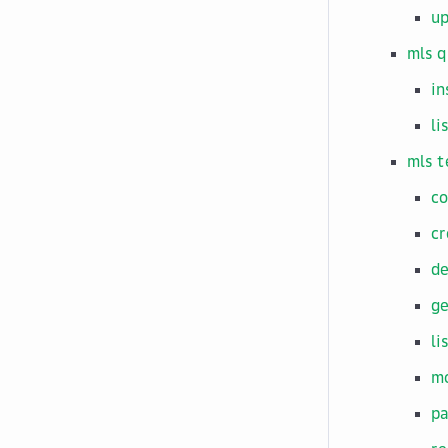
u
mls 
in
li
mls 
co
cr
de
ge
li
mo
p