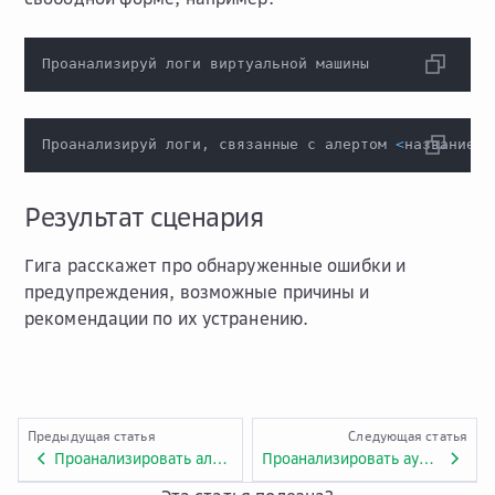
Проанализируй логи виртуальной машины
Проанализируй логи, связанные с алертом 
<
название_а
Результат сценария
Гига расскажет про обнаруженные ошибки и
предупреждения, возможные причины и
рекомендации по их устранению.
Предыдущая статья
Следующая статья
Проанализировать алерты мониторинга через Гига-помощника
Проанализировать аудит-логи сервисов и приложений через Гига-помощника