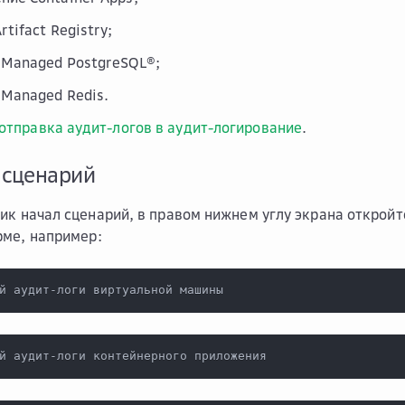
rtifact Registry;
 Managed PostgreSQL®;
 Managed Redis.
отправка аудит-логов в аудит-логирование
.
 сценарий
к начал сценарий, в правом нижнем углу экрана откройте
ме, например:
й аудит-логи виртуальной машины
й аудит-логи контейнерного приложения