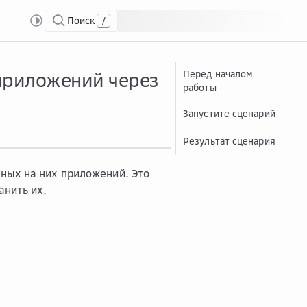
Поиск
/
ля мониторинга
Проа...
Проанализировать аудит-логи сервисов и приложений
 приложений через
Перед началом
работы
Запустите сценарий
Результат сценария
ных на них приложений. Это
анить их.