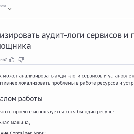
орма
Прим...
Примеры взаимодействия с Гига-помощником
Гига...
Гига-помощник д
изировать аудит-логи сервисов и
мощника
зна?
 может анализировать аудит-логи сервисов и установлен
тивнее локализовать проблемы в работе ресурсов и устр
чалом работы
 что в проекте используется хотя бы один ресурс:
ьная машина;
ние Container Apps;