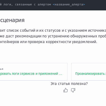
й логи, связанные с алертом 
<
название_алерта
>
 сценария
вит список событий и их статусов и с указанием источник
же даст рекомендации по устранению обнаруженных проб
нтейнеров или проверка корректности уведомлений.
тья
Проанализировать логи сервисов и приложений через Гига-помощника
Эта статья полезна?