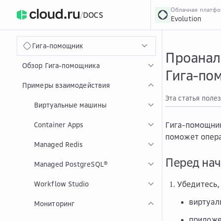
Облачная платф
/
DOCS
Evolution
›
Главная
Главная
...
Гига-помощник
Проанал
Обзор Гига-помощника
Гига-по
Примеры взаимодействия
Эта статья поле
Виртуальные машины
Гига-помощник
Container Apps
поможет опера
Managed Redis
Перед на
Managed PostgreSQL®
Убедитесь,
Workflow Studio
виртуал
Мониторинг
приложе