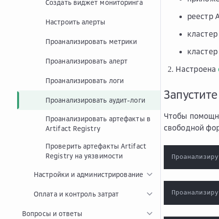
Создать виджет мониторинга
реестр A
Настроить алерты
кластер
Проанализировать метрики
кластер
Проанализировать алерт
Настроена
Проанализировать логи
Запустите
Проанализировать аудит-логи
Чтобы помощни
Проанализировать артефакты в
свободной фор
Artifact Registry
Проверить артефакты Artifact
Registry на уязвимости
Проанализиру
Настройки и администрирование
Проанализиру
Оплата и контроль затрат
Вопросы и ответы