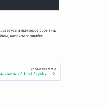
а, статуса и примеров событий.
лем, например: ошибки
Следующая статья
Проанализировать артефакты в Artifact Registry через Гига-помощника