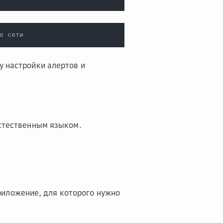
о сети
у настройки алертов и
естественным языком.
риложение, для которого нужно