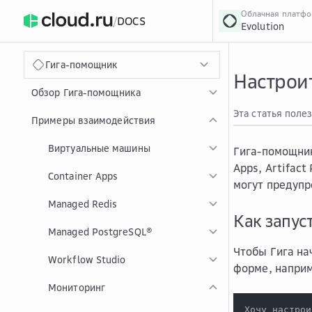
Облачная платф
/
DOCS
Evolution
›
Главная
Главная
...
Гига-помощник
Настрои
Обзор Гига-помощника
Эта статья поле
Примеры взаимодействия
Виртуальные машины
Гига-помощник
Apps, Artifac
Container Apps
могут предупр
Managed Redis
Как запус
Managed PostgreSQL®
Чтобы Гига на
Workflow Studio
форме, напри
Мониторинг
Хочу настрои