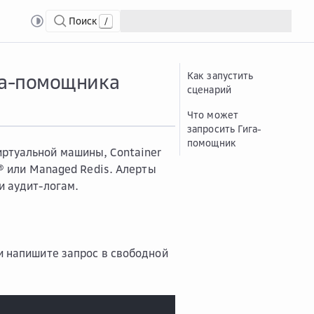
Поиск
/
ля мониторинга
Наст...
Настроить алерты в мониторинге через Гига-помощни
га-помощника
Как запустить
сценарий
Что может
запросить Гига-
помощник
ртуальной машины, Container
L® или Managed Redis. Алерты
и аудит-логам.
 и напишите запрос в свободной