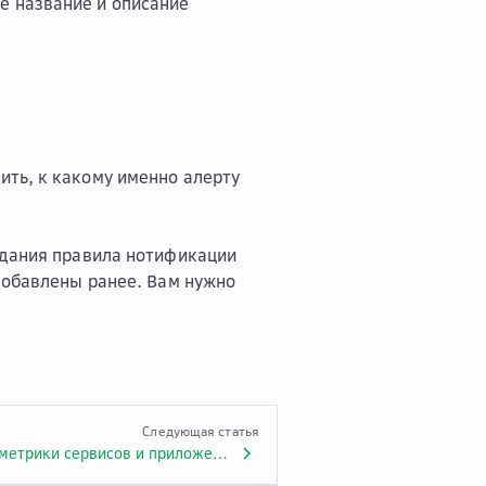
е название и описание
ить, к какому именно алерту
здания правила нотификации
добавлены ранее. Вам нужно
Следующая статья
Проанализировать метрики сервисов и приложений через Гига-помощника