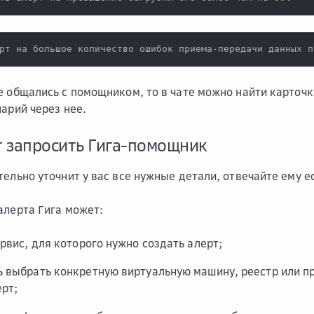
рт на большое количество ошибок приема-передачи данных п
е общались с помощником, то в чате можно найти карточк
нарий через нее.
 запросить Гига-помощник
тельно уточнит у вас все нужные детали, отвечайте ему 
алерта Гига может:
ервис, для которого нужно создать алерт;
 выбрать конкретную виртуальную машину, реестр или п
ерт;