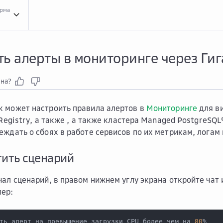
орма
Прим...
Примеры взаимодействия с Гига-помощником
Гига...
Гига-помощник д
ть алерты в мониторинге через Ги
зна?
 может настроить правила алертов в
Мониторинге
для ви
t Registry, а также , а также кластера Managed PostgreSQ
еждать о сбоях в работе сервисов по их метрикам, логам 
тить сценарий
чал сценарий, в правом нижнем углу экрана откройте чат
мер:
ть алерт на превышение загрузки CPU более чем на 
80
%