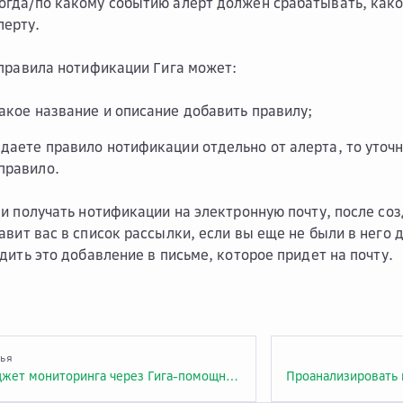
когда/по какому событию алерт должен срабатывать, како
лерту.
правила нотификации Гига может:
какое название и описание добавить правилу;
здаете правило нотификации отдельно от алерта, то уточн
правило.
и получать нотификации на электронную почту, после со
вит вас в список рассылки, если вы еще не были в него 
дить это добавление в письме, которое придет на почту.
тья
Создать виджет мониторинга через Гига-помощника