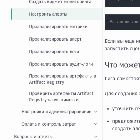
Создать виджет мониторинга
Настроить алерты
Установи але
Проанализировать метрики
Проанализировать алерт
Если вы еще н
запустить сце
Проанализировать логи
Что может
Проанализировать аудит-логи
Проанализировать артефакты в
Гига самостоя
Artifact Registry
Для создания 
Проверить артефакты Artifact
Registry на уязвимости
уточнить с
Настройки и администрирование
предложить
Оплата и контроль затрат
создать ал
Вопросы и ответы