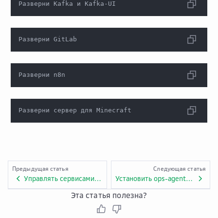
Разверни Kafka и Kafka-UI
Разверни GitLab
Разверни n8n
Разверни сервер для Minecraft
Предыдущая статья
Следующая статья
Управлять сервисами для виртуальных машин через Гига-помощника
Установить ops-agent на виртуальную машину через Гига-помощника
Эта статья полезна?