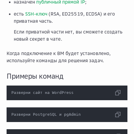
назначен
публичный прямой IP
;
есть
SSH-ключ
(RSA, ED25519, ECDSA) и его
приватная часть.
Если приватной части нет, вы сможете создать
новый секрет в чате.
Когда подключение к ВМ будет установлено,
используйте команды для решения задач.
Примеры команд
Разверни сайт на WordPress
Разверни PostgreSQL и pgAdmin